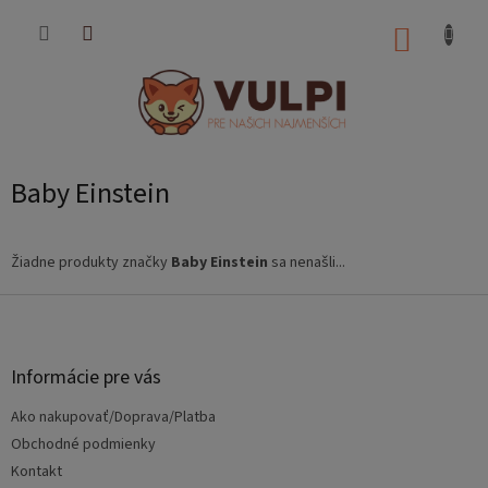
Prejsť
na
NÁKUP
obsah
KOŠÍK
Baby Einstein
Žiadne produkty značky
Baby Einstein
sa nenašli...
Z
á
p
ä
Informácie pre vás
t
Ako nakupovať/Doprava/Platba
i
e
Obchodné podmienky
Kontakt