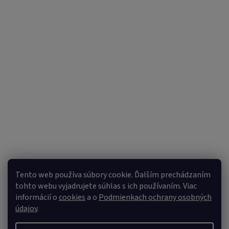
Sledovať na Instagrame
Tento web používa súbory cookie. Ďalším prechádzaním
tohto webu vyjadrujete súhlas s ich používaním. Viac
informácií o
cookies
a o
Podmienkach ochrany osobných
údajov
.