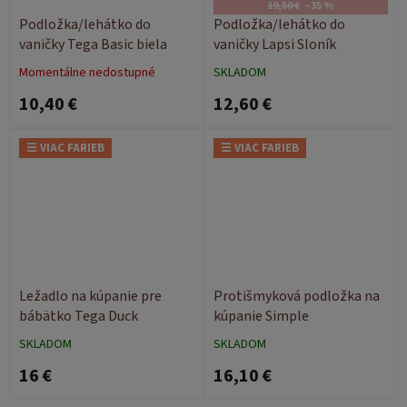
19,50 €
–35 %
Podložka/lehátko do
Podložka/lehátko do
vaničky Tega Basic biela
vaničky Lapsi Sloník
Momentálne nedostupné
SKLADOM
10,40 €
12,60 €
☰ VIAC FARIEB
☰ VIAC FARIEB
Ležadlo na kúpanie pre
Protišmyková podložka na
bábätko Tega Duck
kúpanie Simple
SKLADOM
SKLADOM
16 €
16,10 €