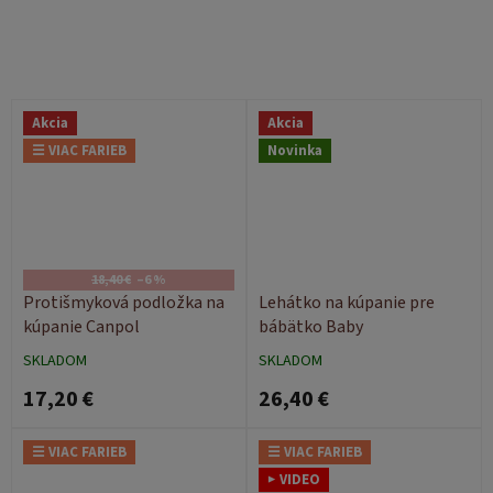
Akcia
Akcia
☰ VIAC FARIEB
Novinka
18,40 €
–6 %
Protišmyková podložka na
Lehátko na kúpanie pre
kúpanie Canpol
bábätko Baby
SKLADOM
SKLADOM
17,20 €
26,40 €
☰ VIAC FARIEB
☰ VIAC FARIEB
▶ VIDEO