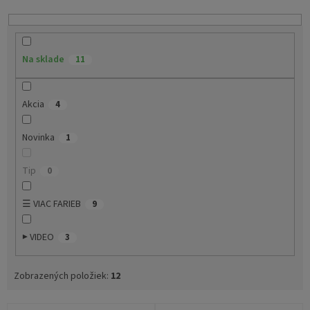
o
d
u
k
Na sklade
11
t
o
v
Akcia
4
Novinka
1
Tip
0
☰ VIAC FARIEB
9
▶ VIDEO
3
Zobrazených položiek:
12
V