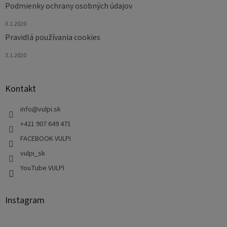
i
Podmienky ochrany osobných údajov
s
u
3.1.2020
Pravidlá používania cookies
3.1.2020
Kontakt
info
@
vulpi.sk
+421 907 649 471
FACEBOOK VULPI
vulpi_sk
YouTube VULPI
Instagram