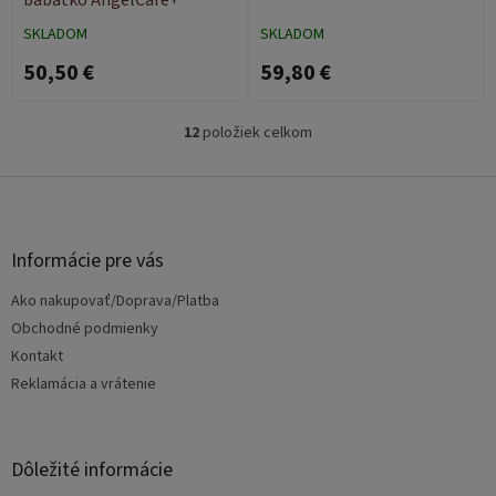
SKLADOM
SKLADOM
50,50 €
59,80 €
12
položiek celkom
O
v
l
Z
á
á
d
p
a
ä
Informácie pre vás
c
t
i
Ako nakupovať/Doprava/Platba
i
e
e
Obchodné podmienky
p
r
Kontakt
v
Reklamácia a vrátenie
k
y
v
ý
Dôležité informácie
p