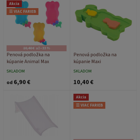
Akcia
ý
☰ VIAC FARIEB
p
i
s
p
r
o
10,40 €
až
–33 %
d
Penová podložka na
Penová podložka na
u
kúpanie Animal Max
kúpanie Maxi
k
SKLADOM
SKLADOM
t
6,90 €
10,40 €
o
od
v
Akcia
☰ VIAC FARIEB