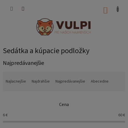
Prejsť
na
NÁKUP
obsah
KOŠÍK
Sedátka a kúpacie podložky
Najpredávanejšie
R
a
Najlacnejšie
Najdrahšie
Najpredávanejšie
Abecedne
d
e
n
Cena
i
e
6
€
60
€
p
r