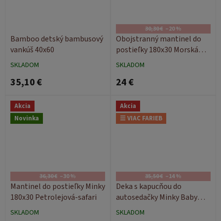
30,30 €
–20 %
Bamboo detský bambusový
Obojstranný mantinel do
vankúš 40x60
postieľky 180x30 Morská
škôlka
SKLADOM
SKLADOM
35,10 €
24 €
Akcia
Akcia
Novinka
☰ VIAC FARIEB
36,30 €
–30 %
35,50 €
–14 %
Mantinel do postieľky Minky
Deka s kapucňou do
180x30 Petrolejová-safari
autosedačky Minky Baby
80x80
SKLADOM
SKLADOM