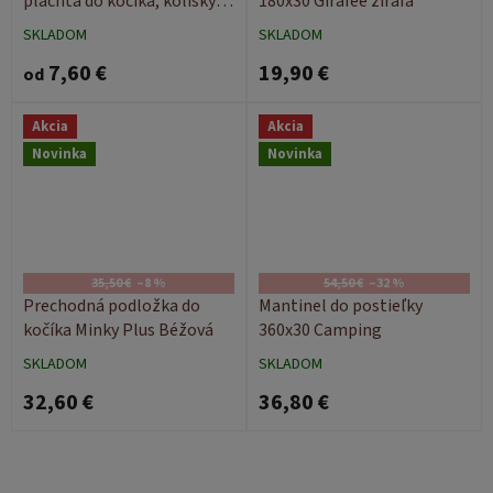
plachta do kočíka, kolísky
180x30 Girafee žirafa
80x38 Baby
SKLADOM
SKLADOM
7,60 €
19,90 €
od
Akcia
Akcia
Novinka
Novinka
35,50 €
–8 %
54,50 €
–32 %
Prechodná podložka do
Mantinel do postieľky
kočíka Minky Plus Béžová
360x30 Camping
SKLADOM
SKLADOM
32,60 €
36,80 €