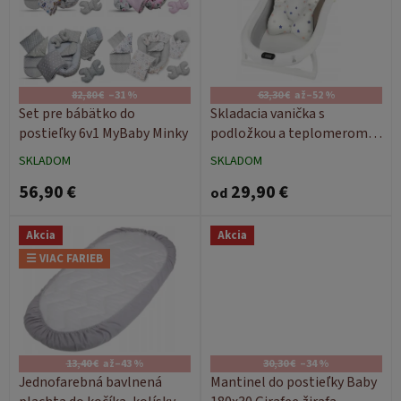
i
s
p
r
o
82,80 €
–31 %
63,30 €
až
–52 %
d
Set pre bábätko do
Skladacia vanička s
u
postieľky 6v1 MyBaby Minky
podložkou a teplomerom
k
Prima
SKLADOM
SKLADOM
t
56,90 €
29,90 €
o
od
v
Akcia
Akcia
☰ VIAC FARIEB
13,40 €
až
–43 %
30,30 €
–34 %
Jednofarebná bavlnená
Mantinel do postieľky Baby