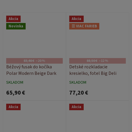
Akcia
Akcia
Novinka
☰ VIAC FARIEB
83,40 €
–20 %
88,50 €
–12 %
Béžový fusak do kočíka
Detské rozkladacie
Polar Modern Beige Dark
kresielko, fotel Big Deli
SKLADOM
SKLADOM
65,90 €
77,20 €
Akcia
Akcia