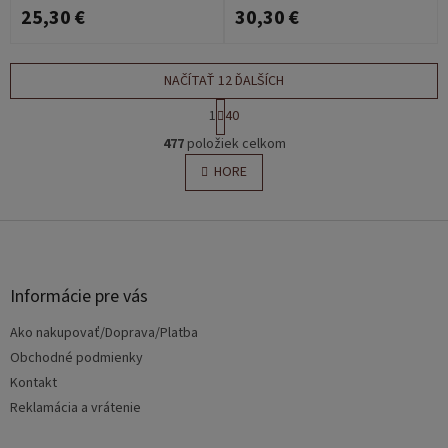
25,30 €
30,30 €
NAČÍTAŤ 12 ĎALŠÍCH
S
1
40
t
O
r
477
položiek celkom
v
á
l
HORE
n
á
k
o
d
v
Z
a
a
c
á
n
i
p
i
e
ä
e
Informácie pre vás
p
t
r
Ako nakupovať/Doprava/Platba
i
v
e
Obchodné podmienky
k
y
Kontakt
v
Reklamácia a vrátenie
ý
p