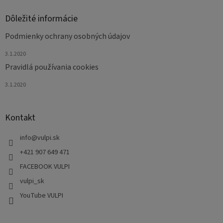
i
s
Dôležité informácie
u
Podmienky ochrany osobných údajov
3.1.2020
Pravidlá používania cookies
3.1.2020
Kontakt
info
@
vulpi.sk
+421 907 649 471
FACEBOOK VULPI
vulpi_sk
YouTube VULPI