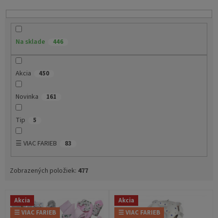
o
d
u
k
Na sklade
446
t
o
v
Akcia
450
Novinka
161
Tip
5
☰ VIAC FARIEB
83
Zobrazených položiek:
477
V
Akcia
Akcia
ý
☰ VIAC FARIEB
☰ VIAC FARIEB
p