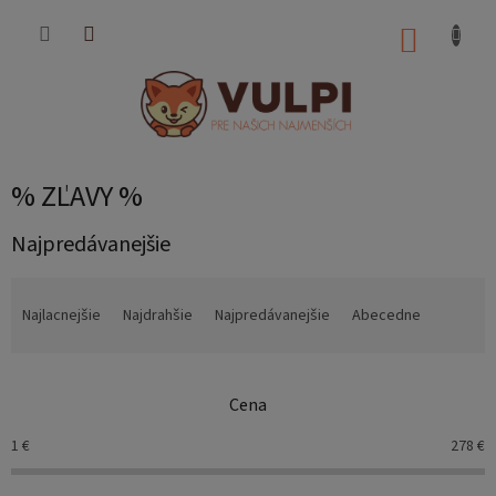
Prejsť
na
NÁKUP
obsah
KOŠÍK
% ZĽAVY %
Najpredávanejšie
R
a
Najlacnejšie
Najdrahšie
Najpredávanejšie
Abecedne
d
e
n
Cena
i
e
1
€
278
€
p
r