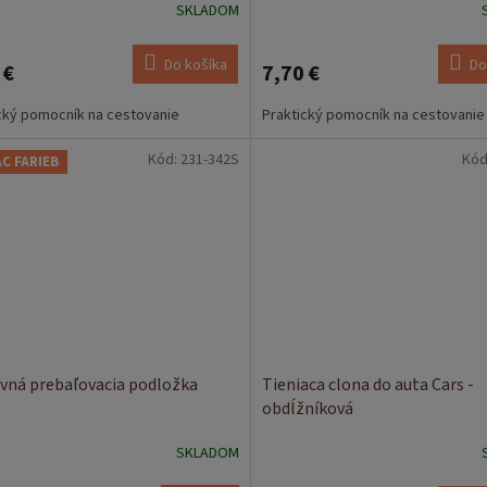
SKLADOM
Do košíka
Do
 €
7,70 €
cký pomocník na cestovanie
Praktický pomocník na cestovanie
Kód:
231-342S
Kód
AC FARIEB
vná prebaľovacia podložka
Tieniaca clona do auta Cars -
obdĺžníková
SKLADOM