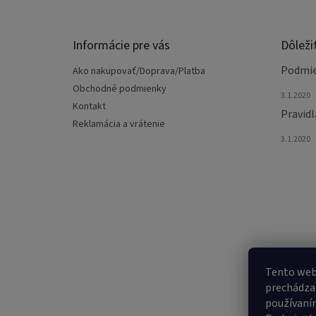
p
ä
t
Informácie pre vás
Dôleži
i
e
Podmie
Ako nakupovať/Doprava/Platba
Obchodné podmienky
3.1.2020
Kontakt
Pravidl
Reklamácia a vrátenie
3.1.2020
Tento web
prechádzan
používaním