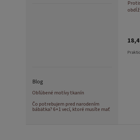
Proti
obdĺž
18,4
Prakti
Blog
Obľúbené motívy tkanín
Čo potrebujem pred narodením
bábätka? 6+1 vecí, ktoré musíte mať
Z
á