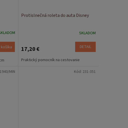
Protislnečná roleta do auta Disney
SKLADOM
SKLADOM
DETAIL
 košíka
17,20 €
Praktický pomocník na cestovanie
 cm
1940/MIN
Kód:
231-351