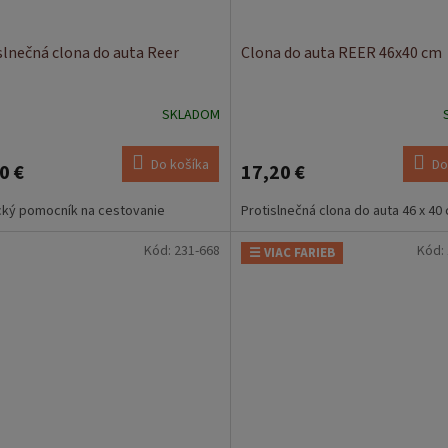
slnečná clona do auta Reer
Clona do auta REER 46x40 cm
SKLADOM
Do košíka
Do
0 €
17,20 €
cký pomocník na cestovanie
Protislnečná clona do auta 46 x 40
Kód:
231-668
Kód:
☰ VIAC FARIEB