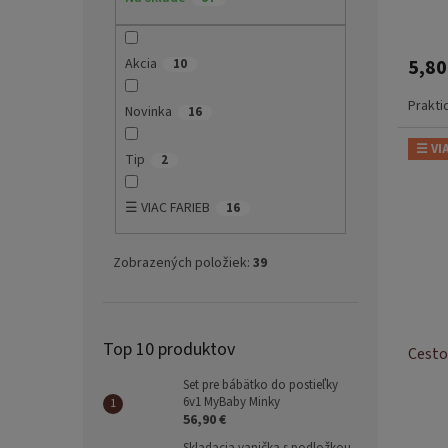
v
Akcia
5,80
10
Prakti
Novinka
16
☰ VI
Tip
2
☰ VIAC FARIEB
16
Zobrazených položiek:
39
Top 10 produktov
Cesto
Set pre bábätko do postieľky
6v1 MyBaby Minky
56,90 €