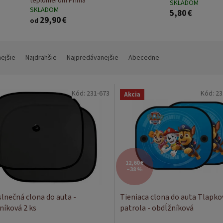
teplomerom Prima
SKLADOM
SKLADOM
5,80 €
29,90 €
od
nejšie
Najdrahšie
Najpredávanejšie
Abecedne
Kód:
231-673
Kód:
23
Akcia
12,60 €
–38 %
slnečná clona do auta -
Tieniaca clona do auta Tlapko
níková 2 ks
patrola - obdĺžníková