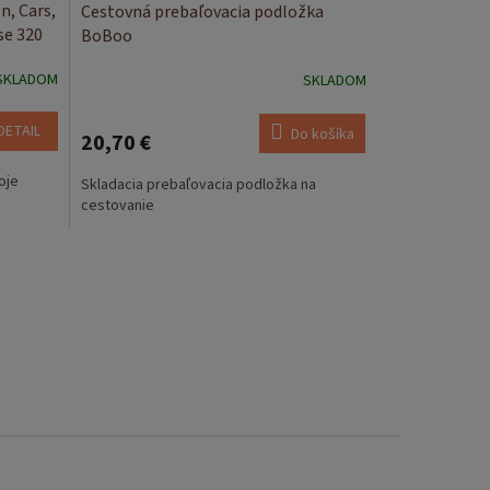
n, Cars,
Cestovná prebaľovacia podložka
se 320
BoBoo
SKLADOM
SKLADOM
DETAIL
Do košíka
20,70 €
oje
Skladacia prebaľovacia podložka na
cestovanie