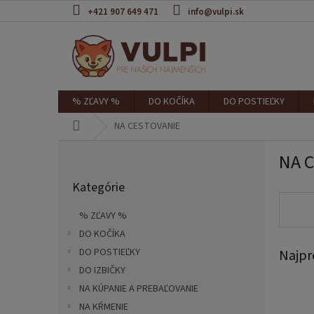
Prejsť
+421 907 649 471
info@vulpi.sk
na
obsah
% ZĽAVY %
DO KOČÍKA
DO POSTIEĽKY
Domov
NA CESTOVANIE
B
NA 
o
Preskočiť
č
Kategórie
kategórie
n
ý
% ZĽAVY %
p
DO KOČÍKA
a
DO POSTIEĽKY
Najpr
n
e
DO IZBIČKY
l
NA KÚPANIE A PREBAĽOVANIE
NA KŔMENIE