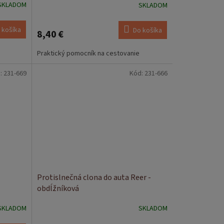
SKLADOM
SKLADOM
 košíka
Do košíka
8,40 €
Praktický pomocník na cestovanie
:
231-669
Kód:
231-666
Protislnečná clona do auta Reer -
obdĺžníková
SKLADOM
SKLADOM