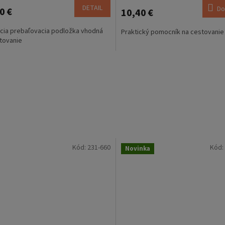
DETAIL
Do
0 €
10,40 €
cia prebaľovacia podložka vhodná
Praktický pomocník na cestovanie
tovanie
Kód:
231-660
Kód:
Novinka