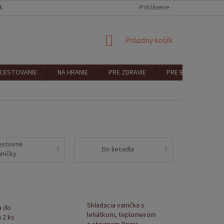
KONTAKT
REKLAMÁCIA A VRÁTENIE
Prihlásenie
NÁKUPNÝ
Prázdny košík
KOŠÍK
 CESTOVANIE
NA HRANIE
PRE ZDRAVIE
PRE BEZPEČNOSŤ
estovné
Do lietadla
aničky
Skladacia vanička s
a do
lehátkom, teplomerom
 2 ks