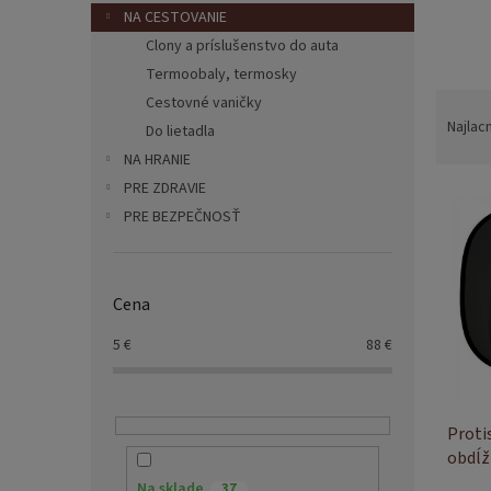
NA CESTOVANIE
Clony a príslušenstvo do auta
Termoobaly, termosky
R
Cestovné vaničky
a
Najlac
Do lietadla
d
NA HRANIE
e
PRE ZDRAVIE
V
n
ý
PRE BEZPEČNOSŤ
i
p
e
i
p
s
r
Cena
p
o
r
d
5
€
88
€
o
u
d
k
u
t
Proti
k
o
obdĺž
t
v
o
Na sklade
37