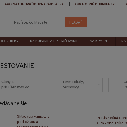
AKO NAKUPOVAŤ/DOPRAVA/PLATBA
OBCHODNÉ PODMIENKY
HĽADAŤ
DO IZBIČKY
NA KÚPANIE A PREBAĽOVANIE
NA KŔMENIE
NA
CESTOVANIE
Clony a
Termoobaly,
C
príslušenstvo do
termosky
v
auta
edávanejšie
Skladacia vanička s
Protislnečná clon
podložkou a
auta - obdĺžníková