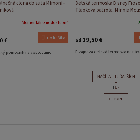
slnečná clona do auta Mimoni -
Detská termoska Disney Froze
níková
Tlapková patrola, Minnie Mou
ml
Momentálne nedostupné
Do košíka
19,50 €
0 €
od
Dizajnová detská termoska na náp
cký pomocník na cestovanie
NAČÍTAŤ 12 ĎALŠÍCH
S
1
4
t
O
r
v
HORE
á
l
n
á
k
d
o
a
v
c
a
i
n
e
i