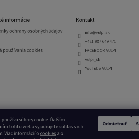
e
p
r
v
té informácie
Kontakt
k
y
nky ochrany osobných údajov
v
info
@
vulpi.sk
ý
+421 907 649 471
p
á používania cookies
i
FACEBOOK VULPI
s
vulpi_sk
u
YouTube VULPI
 používa súbory cookie. Ďalším
Odmietnuť
S
ím tohto webu vyjadrujete súhlas s ich
. Viac informácií o
cookies
a o