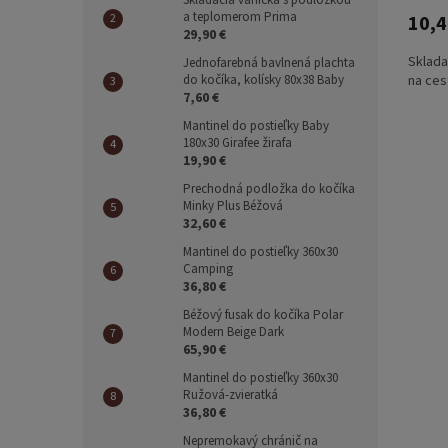
Skladacia vanička s podložkou
a teplomerom Prima
10,4
29,90 €
Sklada
Jednofarebná bavlnená plachta
na ces
do kočíka, kolísky 80x38 Baby
7,60 €
Mantinel do postieľky Baby
180x30 Girafee žirafa
19,90 €
Prechodná podložka do kočíka
Minky Plus Béžová
32,60 €
Mantinel do postieľky 360x30
Camping
36,80 €
Béžový fusak do kočíka Polar
Modern Beige Dark
65,90 €
Mantinel do postieľky 360x30
Ružová-zvieratká
36,80 €
Nepremokavý chránič na