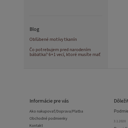
Blog
Obľúbené motívy tkanín
Čo potrebujem pred narodením
bábätka? 6+1 vecí, ktoré musíte mať
Z
á
p
ä
t
Informácie pre vás
Dôleži
i
e
Podmie
Ako nakupovať/Doprava/Platba
Obchodné podmienky
3.1.2020
Kontakt