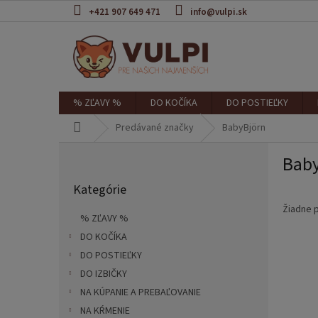
Prejsť
+421 907 649 471
info@vulpi.sk
na
obsah
% ZĽAVY %
DO KOČÍKA
DO POSTIEĽKY
Domov
Predávané značky
BabyBjörn
B
Bab
o
Preskočiť
č
Kategórie
kategórie
n
ý
Žiadne 
% ZĽAVY %
p
DO KOČÍKA
a
DO POSTIEĽKY
n
e
DO IZBIČKY
l
NA KÚPANIE A PREBAĽOVANIE
NA KŔMENIE