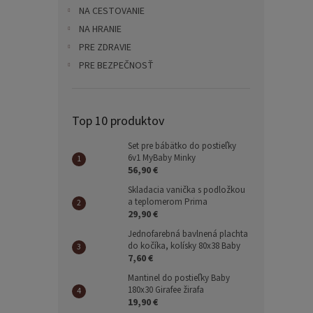
NA CESTOVANIE
NA HRANIE
PRE ZDRAVIE
PRE BEZPEČNOSŤ
Top 10 produktov
Set pre bábätko do postieľky
6v1 MyBaby Minky
56,90 €
Skladacia vanička s podložkou
a teplomerom Prima
29,90 €
Jednofarebná bavlnená plachta
do kočíka, kolísky 80x38 Baby
7,60 €
Mantinel do postieľky Baby
180x30 Girafee žirafa
19,90 €