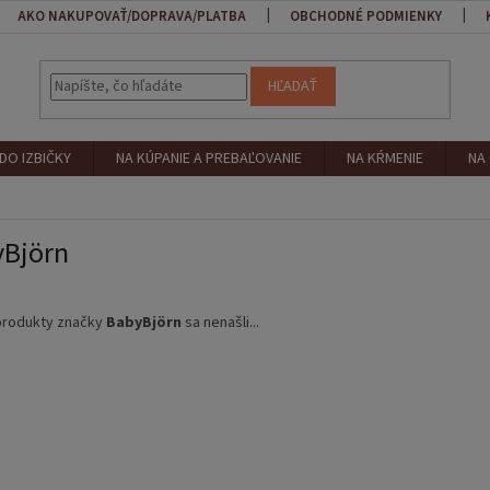
AKO NAKUPOVAŤ/DOPRAVA/PLATBA
OBCHODNÉ PODMIENKY
HĽADAŤ
DO IZBIČKY
NA KÚPANIE A PREBAĽOVANIE
NA KŔMENIE
NA
yBjörn
produkty značky
BabyBjörn
sa nenašli...