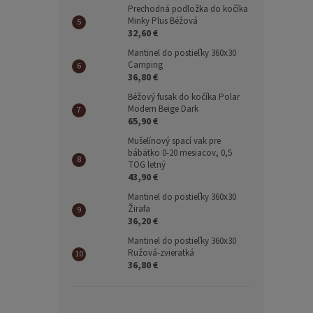
Prechodná podložka do kočíka
Minky Plus Béžová
32,60 €
Mantinel do postieľky 360x30
Camping
36,80 €
Béžový fusak do kočíka Polar
Modern Beige Dark
65,90 €
Mušelínový spací vak pre
bábätko 0-20 mesiacov, 0,5
TOG letný
43,90 €
Mantinel do postieľky 360x30
Žirafa
36,20 €
Mantinel do postieľky 360x30
Ružová-zvieratká
36,80 €