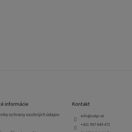
té informácie
Kontakt
nky ochrany osobných údajov
info
@
vulpi.sk
+421 907 649 471