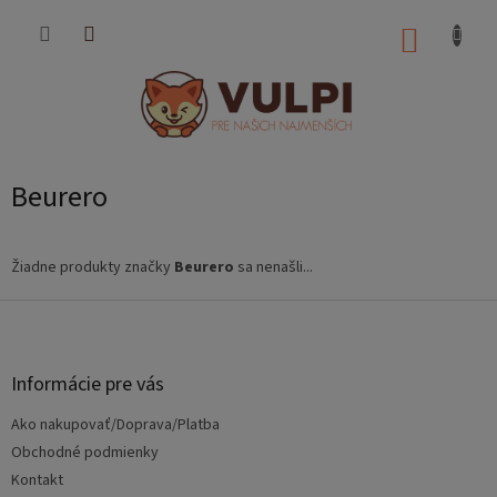
Prejsť
na
NÁKUP
obsah
KOŠÍK
Beurero
Žiadne produkty značky
Beurero
sa nenašli...
Z
á
p
ä
Informácie pre vás
t
Ako nakupovať/Doprava/Platba
i
e
Obchodné podmienky
Kontakt