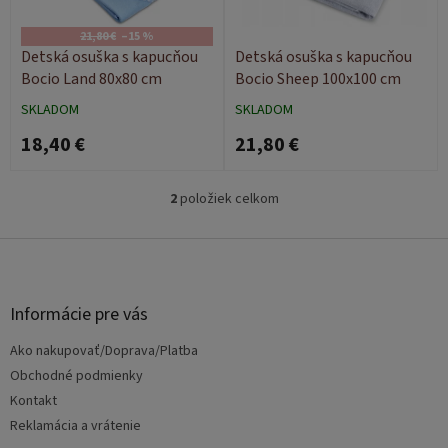
r
d
o
u
21,80 €
–15 %
d
k
Detská osuška s kapucňou
Detská osuška s kapucňou
u
t
Bocio Land 80x80 cm
Bocio Sheep 100x100 cm
k
o
SKLADOM
SKLADOM
t
v
18,40 €
21,80 €
o
v
2
položiek celkom
O
v
l
Z
á
á
d
p
a
ä
Informácie pre vás
c
t
i
Ako nakupovať/Doprava/Platba
i
e
e
Obchodné podmienky
p
r
Kontakt
v
Reklamácia a vrátenie
k