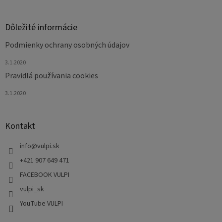
y
v
ý
Dôležité informácie
p
i
Podmienky ochrany osobných údajov
s
u
3.1.2020
Pravidlá používania cookies
3.1.2020
Kontakt
info
@
vulpi.sk
+421 907 649 471
FACEBOOK VULPI
vulpi_sk
YouTube VULPI