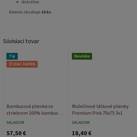
diskrétne
Balenie obsahuje
10 ks
.
Súvisiaci tovar
Tip
Novinka
☰ VIAC FARIEB
Bambusová plienka so
Mušelínové látkové plienky
striebrom 100% bambus
Premium Pink 70x75 3v1
50x50 - 2ks
SKLADOM
SKLADOM
57,50 €
18,40 €