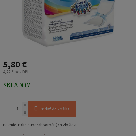
5,80 €
4,72 € bez DPH
Jednotková
SKLADOM
cena:
Pridať do košíka
Balenie 10 ks superabsorbčných vložiek