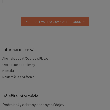
ZOBRAZIŤ VŠETKY SÚVISIACE PRODUKTY
Z
á
p
ä
Informácie pre vás
t
Ako nakupovať/Doprava/Platba
i
e
Obchodné podmienky
Kontakt
Reklamácia a vrátenie
Dôležité informácie
Podmienky ochrany osobných údajov