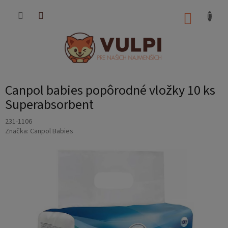
Prejsť
na
NÁKUP
obsah
KOŠÍK
Canpol babies popôrodné vložky 10 ks
Superabsorbent
231-1106
Značka:
Canpol Babies