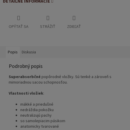
DETAILNÉ INFORMÁCIE
OPÝTAŤ SA
STRÁŽIŤ
ZDIEĽAŤ
Popis
Diskusia
Podrobný popis
Superabsorbčné
popôrodné vložky. Sú tenké a zároveň s
mimoriadnou sacou schopnosťou.
Vlastnosti vložiek
:
mäkké a priedušné
nedráždia pokožku
neutralizujú pachy
so samolepiacim pásikom
anatomicky tvarované