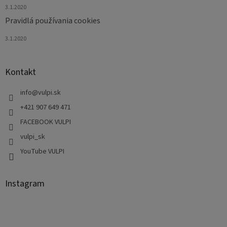
3.1.2020
Pravidlá používania cookies
3.1.2020
Kontakt
info
@
vulpi.sk
+421 907 649 471
FACEBOOK VULPI
vulpi_sk
YouTube VULPI
Instagram