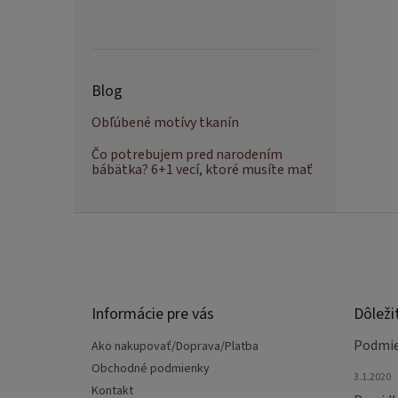
Blog
Obľúbené motívy tkanín
Čo potrebujem pred narodením
bábätka? 6+1 vecí, ktoré musíte mať
Z
á
p
ä
t
Informácie pre vás
Dôleži
i
e
Podmie
Ako nakupovať/Doprava/Platba
Obchodné podmienky
3.1.2020
Kontakt