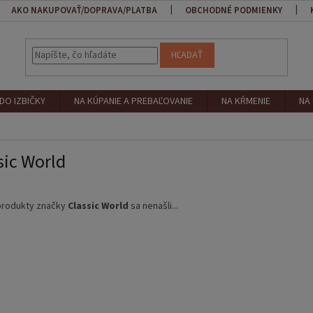
AKO NAKUPOVAŤ/DOPRAVA/PLATBA
OBCHODNÉ PODMIENKY
HĽADAŤ
DO IZBIČKY
NA KÚPANIE A PREBAĽOVANIE
NA KŔMENIE
NA
sic World
produkty značky
Classic World
sa nenašli...