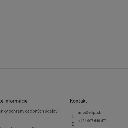
té informácie
Kontakt
nky ochrany osobných údajov
info
@
vulpi.sk
+421 907 649 471