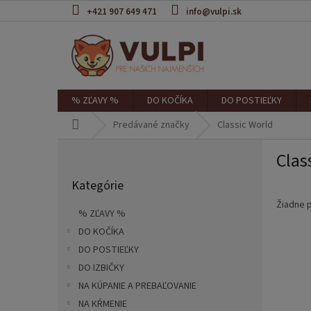
Prejsť
+421 907 649 471
info@vulpi.sk
na
obsah
% ZĽAVY %
DO KOČÍKA
DO POSTIEĽKY
Domov
Predávané značky
Classic World
B
Clas
o
Preskočiť
č
Kategórie
kategórie
n
ý
Žiadne 
% ZĽAVY %
p
DO KOČÍKA
a
DO POSTIEĽKY
n
e
DO IZBIČKY
l
NA KÚPANIE A PREBAĽOVANIE
NA KŔMENIE