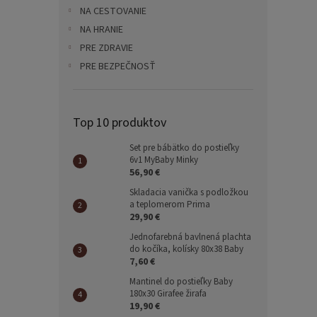
NA CESTOVANIE
NA HRANIE
PRE ZDRAVIE
PRE BEZPEČNOSŤ
Top 10 produktov
Set pre bábätko do postieľky
6v1 MyBaby Minky
56,90 €
Skladacia vanička s podložkou
a teplomerom Prima
29,90 €
Jednofarebná bavlnená plachta
do kočíka, kolísky 80x38 Baby
7,60 €
Mantinel do postieľky Baby
180x30 Girafee žirafa
19,90 €