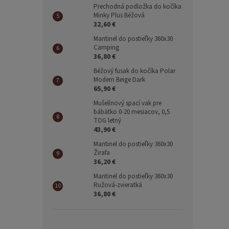
Prechodná podložka do kočíka
Minky Plus Béžová
32,60 €
Mantinel do postieľky 360x30
Camping
36,80 €
Béžový fusak do kočíka Polar
Modern Beige Dark
65,90 €
Mušelínový spací vak pre
bábätko 0-20 mesiacov, 0,5
TOG letný
43,90 €
Mantinel do postieľky 360x30
Žirafa
36,20 €
Mantinel do postieľky 360x30
Ružová-zvieratká
36,80 €