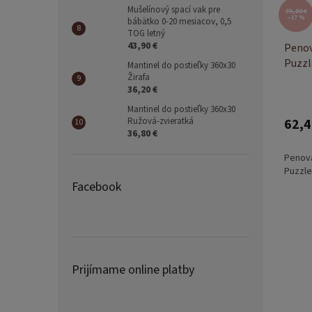
Mušelínový spací vak pre
75,80 €
–17 %
bábätko 0-20 mesiacov, 0,5
TOG letný
43,90 €
Penov
Puzzl
Mantinel do postieľky 360x30
Žirafa
cm
36,20 €
Mantinel do postieľky 360x30
Ružová-zvieratká
62,4
36,80 €
Penová
Puzzle
Facebook
Prijímame online platby