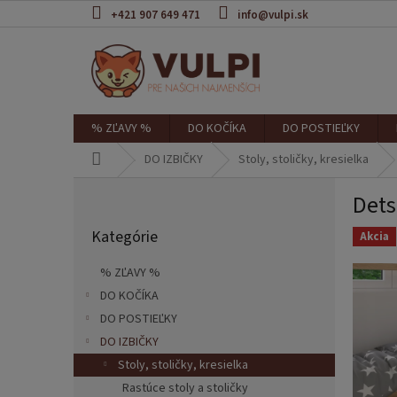
Prejsť
+421 907 649 471
info@vulpi.sk
na
obsah
% ZĽAVY %
DO KOČÍKA
DO POSTIEĽKY
Domov
DO IZBIČKY
Stoly, stoličky, kresielka
B
Dets
o
Preskočiť
č
Kategórie
kategórie
Akcia
n
ý
% ZĽAVY %
p
DO KOČÍKA
a
DO POSTIEĽKY
n
e
DO IZBIČKY
l
Stoly, stoličky, kresielka
Rastúce stoly a stoličky