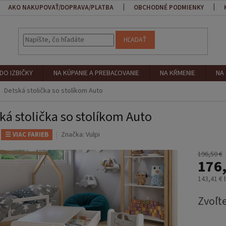
AKO NAKUPOVAŤ/DOPRAVA/PLATBA
OBCHODNÉ PODMIENKY
HĽADAŤ
DO IZBIČKY
NA KÚPANIE A PREBAĽOVANIE
NA KŔMENIE
NA
Detská stolička so stolíkom Auto
ká stolička so stolíkom Auto
Značka:
Vulpi
☰ VIAC FARIEB
196,50 €
176,
143,41 €
Jednotk
Zvoľte
cena: