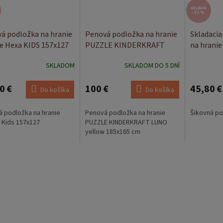
67,80 €
–32 %
á podložka na hranie
Penová podložka na hranie
Skladacia
e Hexa KIDS 157x127
PUZZLE KINDERKRAFT
na hranie
LUNO yellow
Foxy
SKLADOM
SKLADOM DO 5 DNÍ
0 €
100 €
45,80 €
Do košíka
Do košíka
 podložka na hranie
Penová podložka na hranie
Šikovná po
 Kids 157x127
PUZZLE KINDERKRAFT LUNO
yellow 185x165 cm