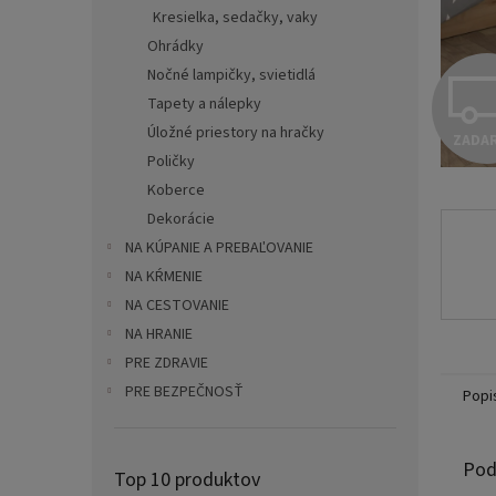
Kresielka, sedačky, vaky
Ohrádky
Nočné lampičky, svietidlá
Tapety a nálepky
Úložné priestory na hračky
ZADA
Poličky
Koberce
Dekorácie
NA KÚPANIE A PREBAĽOVANIE
NA KŔMENIE
NA CESTOVANIE
NA HRANIE
PRE ZDRAVIE
PRE BEZPEČNOSŤ
Popi
Pod
Top 10 produktov