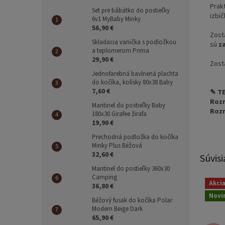
Prakt
Set pre bábätko do postieľky
izbi
6v1 MyBaby Minky
56,90 €
Zost
Skladacia vanička s podložkou
sú
z
a teplomerom Prima
29,90 €
Zost
Jednofarebná bavlnená plachta
do kočíka, kolísky 80x38 Baby
7,60 €
✎ T
Rozm
Mantinel do postieľky Baby
Rozm
180x30 Girafee žirafa
19,90 €
Prechodná podložka do kočíka
Minky Plus Béžová
32,60 €
Súvisi
Mantinel do postieľky 360x30
Camping
Akci
36,80 €
Novi
Béžový fusak do kočíka Polar
Modern Beige Dark
65,90 €