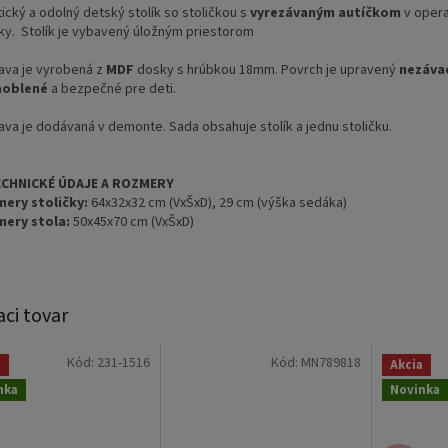
ický a odolný detský stolík so stoličkou s
vyrezávaným autíčkom
v opera
čky. Stolík je vybavený úložným priestorom
O
ava je vyrobená z
MDF
dosky s hrúbkou 18mm. Povrch je upravený
nezáva
aoblené
a bezpečné pre deti.
ava je dodávaná v demonte. Sada obsahuje stolík a jednu stoličku.
ECHNICKÉ ÚDAJE A ROZMERY
ery stoličky:
64x32x32 cm (VxŠxD), 29 cm (výška sedáka)
ery stola:
50x45x70 cm (VxŠxD)
aci tovar
Kód:
231-1516
Kód:
MN789818
a
Akcia
nka
Novinka