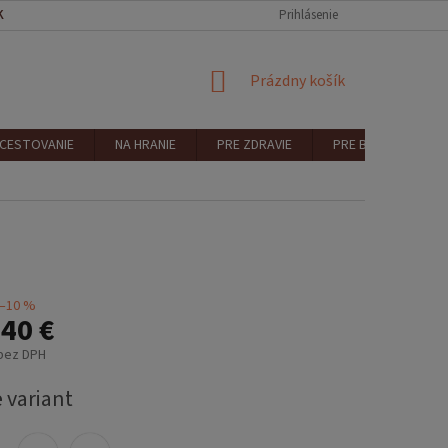
KONTAKT
REKLAMÁCIA A VRÁTENIE
Prihlásenie
NÁKUPNÝ
Prázdny košík
KOŠÍK
 CESTOVANIE
NA HRANIE
PRE ZDRAVIE
PRE BEZPEČNOSŤ
–10 %
40 €
 bez DPH
ová
 variant