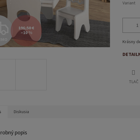
Variant
Z
196,50 €
–10 %
RMO
A
Krásny de
DETAIL
D
TLAČ
A
R
s
Diskusia
M
robný popis