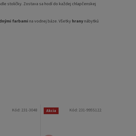
dle stoličky. Zostava sa hodí do každej chlapčenskej
dnými farbami
na vodnej báze. Všetky
hrany
nábytkú
Kód:
231-3048
Kód:
231-995S122
Akcia