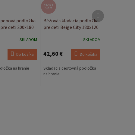
49,40 €
–13 %
Ďalší
produkt
 penová podložka
Béžová skladacia podložka
 pre deti 200x180
pre deti Beige City 180x120
cm
SKLADOM
SKLADOM
42,60 €
Do košíka
Do košíka
dložka na hranie
Skladacia cestovná podložka
na hranie