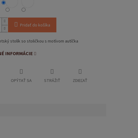
Pridať do košíka
tský stolík so stoličkou s motívom autíčka
NÉ INFORMÁCIE
OPÝTAŤ SA
STRÁŽIŤ
ZDIEĽAŤ