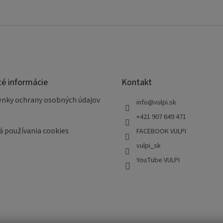
té informácie
Kontakt
nky ochrany osobných údajov
info
@
vulpi.sk
+421 907 649 471
á používania cookies
FACEBOOK VULPI
vulpi_sk
YouTube VULPI