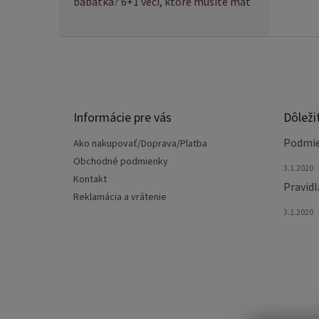
bábätka? 6+1 vecí, ktoré musíte mať
Z
á
p
ä
t
Informácie pre vás
Dôleži
i
e
Podmie
Ako nakupovať/Doprava/Platba
Obchodné podmienky
3.1.2020
Kontakt
Pravidl
Reklamácia a vrátenie
3.1.2020