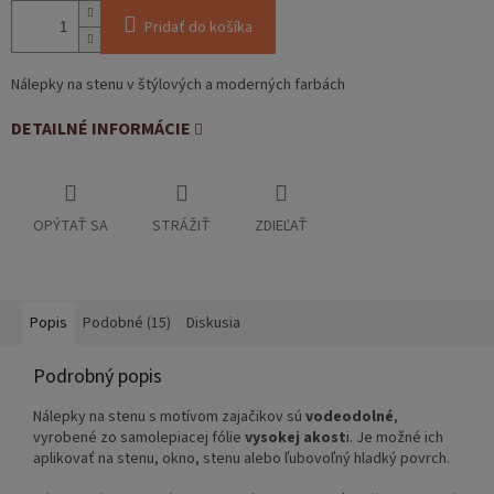
Pridať do košíka
Nálepky na stenu v štýlových a moderných farbách
DETAILNÉ INFORMÁCIE
OPÝTAŤ SA
STRÁŽIŤ
ZDIEĽAŤ
Popis
Podobné (15)
Diskusia
Podrobný popis
Nálepky na stenu s motívom zajačikov sú
vodeodolné
,
vyrobené zo samolepiacej fólie
vysokej akost
i. Je možné ich
aplikovať na stenu, okno, stenu alebo ľubovoľný hladký povrch.