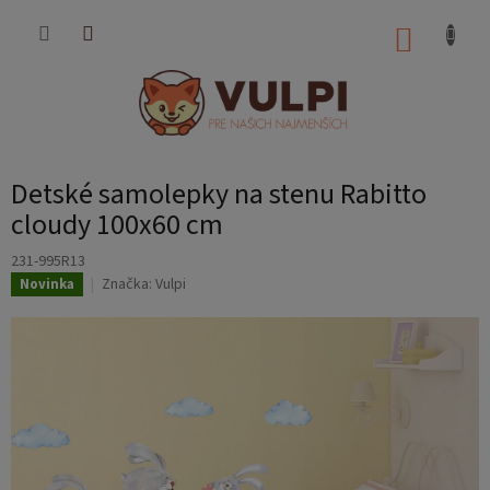
Prejsť
na
NÁKUP
obsah
KOŠÍK
Detské samolepky na stenu Rabitto
cloudy 100x60 cm
231-995R13
Značka:
Vulpi
Novinka