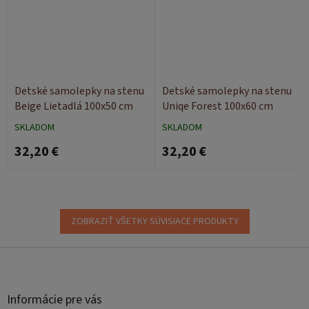
Detské samolepky na stenu
Detské samolepky na stenu
Beige Lietadlá 100x50 cm
Uniqe Forest 100x60 cm
SKLADOM
SKLADOM
32,20 €
32,20 €
ZOBRAZIŤ VŠETKY SÚVISIACE PRODUKTY
Z
á
p
ä
Informácie pre vás