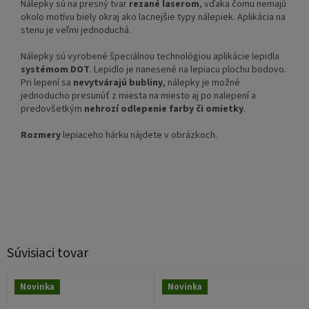
Nálepky sú na presný tvar
rezané laserom
, vďaka čomu nemajú
okolo motívu biely okraj ako lacnejšie typy nálepiek. Aplikácia na
stenu je veľmi jednoduchá.
Nálepky sú vyrobené špeciálnou technológiou aplikácie lepidla
systémom DOT
. Lepidlo je nanesené na lepiacu plochu bodovo.
Pri lepení sa
nevytvárajú bubliny
, nálepky je možné
jednoducho presunúť z miesta na miesto aj po nalepení a
predovšetkým
nehrozí odlepenie farby či omietky
.
Rozmery
lepiaceho hárku nájdete v obrázkoch.
Súvisiaci tovar
Novinka
Novinka