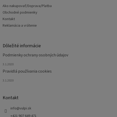
t
Ako nakupovať/Doprava/Platba
i
e
Obchodné podmienky
Kontakt
Reklamácia a vrátenie
Dôležité informácie
Podmienky ochrany osobných údajov
3.1.2020
Pravidlá používania cookies
3.1.2020
Kontakt
info
@
vulpi.sk
+421 907 649 471