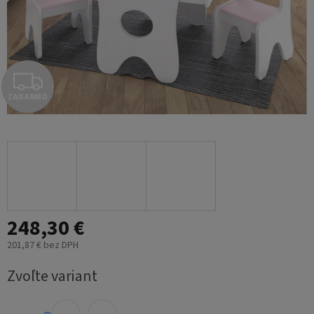
Z
ZADARMO
A
D
A
R
248,30 €
M
201,87 € bez DPH
O
Jednotková
Zvoľte variant
cena: