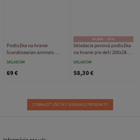
67,80 €
–14 %
Podložka na hranie
Skladacia penová podložka
Scandinawian animals
na hranie pre deti 200x180
200x180
BeFriend
SKLADOM
SKLADOM
69 €
58,30 €
ZOBRAZIŤ VŠETKY SÚVISIACE PRODUKTY
Z
á
p
ä