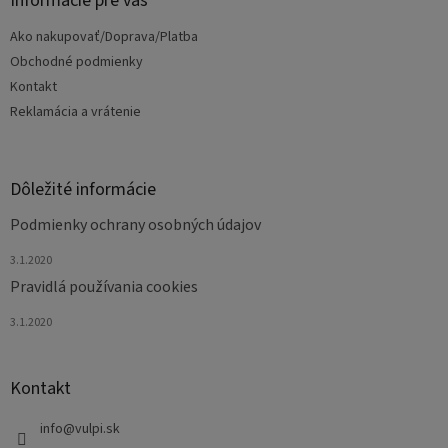
Informácie pre vás
t
Ako nakupovať/Doprava/Platba
i
e
Obchodné podmienky
Kontakt
Reklamácia a vrátenie
Dôležité informácie
Podmienky ochrany osobných údajov
3.1.2020
Pravidlá používania cookies
3.1.2020
Kontakt
info
@
vulpi.sk