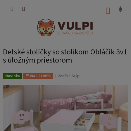
Prejsť
na
NÁKUP
obsah
KOŠÍK
Detské stoličky so stolíkom Obláčik 3v1
s úložným priestorom
Značka:
Vulpi
Novinka
☰ VIAC FARIEB