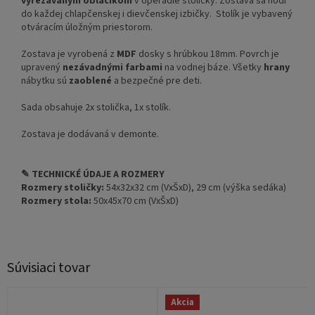
vyrezávaným obláčikom
v operadle stoličky. Zostava sa hodí
do každej chlapčenskej i dievčenskej izbičky. Stolík je vybavený
otváracím úložným priestorom.
Zostava je vyrobená z
MDF
dosky s hrúbkou 18mm. Povrch je
upravený
nezávadnými farbami
na vodnej báze. Všetky
hrany
nábytku sú
zaoblené
a bezpečné pre deti.
Sada obsahuje 2x stolička, 1x stolík.
Zostava je dodávaná v demonte.
✎ TECHNICKÉ ÚDAJE A ROZMERY
Rozmery stoličky:
54x32x32 cm (VxŠxD), 29 cm (výška sedáka)
Rozmery stola:
50x45x70 cm (VxŠxD)
Súvisiaci tovar
Akcia