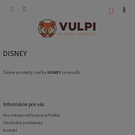
Prejsť
na
NÁKUP
obsah
KOŠÍK
DISNEY
Žiadne produkty značky
DISNEY
sa nenašli...
Z
á
p
ä
Informácie pre vás
t
Ako nakupovať/Doprava/Platba
i
e
Obchodné podmienky
Kontakt