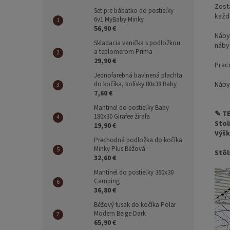
Zost
Set pre bábätko do postieľky
každ
6v1 MyBaby Minky
56,90 €
Náby
Skladacia vanička s podložkou
náby
a teplomerom Prima
29,90 €
Praco
Jednofarebná bavlnená plachta
Náby
do kočíka, kolísky 80x38 Baby
7,60 €
Mantinel do postieľky Baby
✎ T
180x30 Girafee žirafa
Stol
19,90 €
Výšk
Prechodná podložka do kočíka
Minky Plus Béžová
Stôl
32,60 €
Mantinel do postieľky 360x30
Camping
36,80 €
Béžový fusak do kočíka Polar
Modern Beige Dark
65,90 €