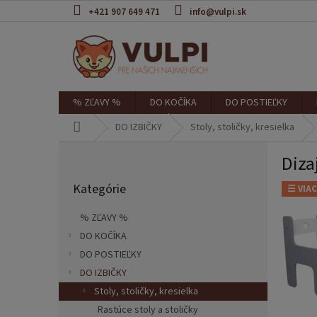
Prejsť
+421 907 649 471
info@vulpi.sk
na
obsah
% ZĽAVY %
DO KOČÍKA
DO POSTIEĽKY
Domov
DO IZBIČKY
Stoly, stoličky, kresielka
B
Diza
o
Preskočiť
č
Kategórie
kategórie
☰ VIAC
n
ý
% ZĽAVY %
p
DO KOČÍKA
a
DO POSTIEĽKY
n
e
DO IZBIČKY
l
Stoly, stoličky, kresielka
Rastúce stoly a stoličky