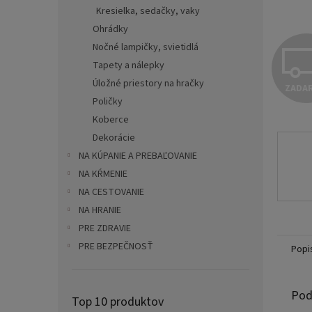
Kresielka, sedačky, vaky
Ohrádky
Nočné lampičky, svietidlá
Tapety a nálepky
Úložné priestory na hračky
ZADA
Poličky
Koberce
Dekorácie
NA KÚPANIE A PREBAĽOVANIE
NA KŔMENIE
NA CESTOVANIE
NA HRANIE
PRE ZDRAVIE
PRE BEZPEČNOSŤ
Popi
Pod
Top 10 produktov