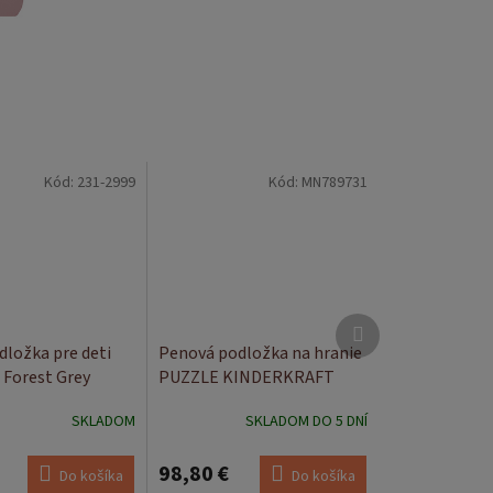
Kód:
231-2999
Kód:
MN789731
Ďalší
produkt
dložka pre deti
Penová podložka na hranie
 Forest Grey
PUZZLE KINDERKRAFT
LUNO mint
SKLADOM
SKLADOM DO 5 DNÍ
98,80 €
Do košíka
Do košíka