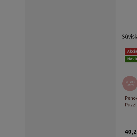
Súvisi
Akci
Novi
63,20 €
–36 %
Penov
Puzzl
40,2