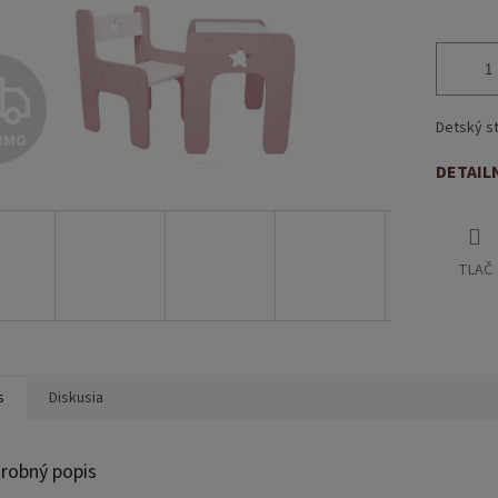
Z
Detský st
RMO
A
DETAIL
D
TLAČ
A
R
s
Diskusia
M
robný popis