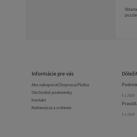
Sklada
puzzl
Z
á
p
ä
t
Informácie pre vás
Dôleži
i
e
Podmie
Ako nakupovať/Doprava/Platba
Obchodné podmienky
3.1.2020
Kontakt
Pravidl
Reklamácia a vrátenie
3.1.2020