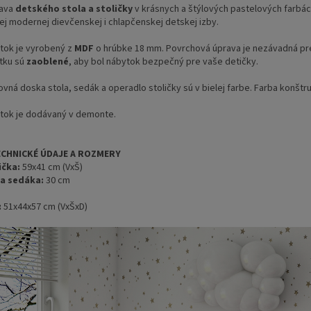
ava
detského stola a stoličky
v krásnych a štýlových pastelových farbá
ej modernej dievčenskej i chlapčenskej detskej izby.
O
tok je vyrobený z
MDF
o hrúbke 18 mm. Povrchová úprava je nezávadná pre 
tku sú
zaoblené
, aby bol nábytok bezpečný pre vaše detičky.
vná doska stola, sedák a operadlo stoličky sú v bielej farbe. Farba konštr
tok je dodávaný v demonte.
ECHNICKÉ ÚDAJE A ROZMERY
ička:
59x41 cm (VxŠ)
a sedáka:
30 cm
:
51x44x57 cm (VxŠxD)