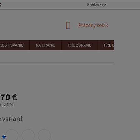
KONTAKT
REKLAMÁCIA A VRÁTENIE
Prihlásenie
NÁKUPNÝ
Prázdny košík
KOŠÍK
 CESTOVANIE
NA HRANIE
PRE ZDRAVIE
PRE BEZPEČNOSŤ
70 €
 bez DPH
ová
 variant