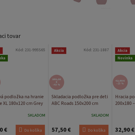
aci tovar
Kód:
231-995S65
Kód:
231-1887
a
Akcia
Akcia
nka
Novinka
101,10
42,90 €
€
–23 %
–43 %
á podložka na hranie
Skladacia podložka pre deti
Hracia po
e XL 180x120 cm Grey
ABC Roads 150x200 cm
200x180 –
SKLADOM
SKLADOM
0 €
57,50 €
32,90 €
Do košíka
Do košíka