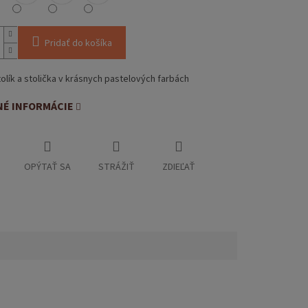
Pridať do košíka
olík a stolička v krásnych pastelových farbách
NÉ INFORMÁCIE
OPÝTAŤ SA
STRÁŽIŤ
ZDIEĽAŤ