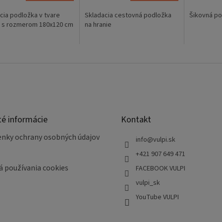
cia podložka v tvare
Skladacia cestovná podložka
Šikovná po
e s rozmerom 180x120 cm
na hranie
té informácie
Kontakt
nky ochrany osobných údajov
info
@
vulpi.sk
+421 907 649 471
á používania cookies
FACEBOOK VULPI
vulpi_sk
YouTube VULPI