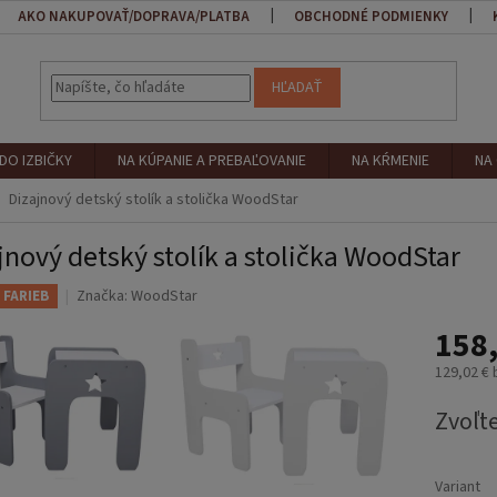
AKO NAKUPOVAŤ/DOPRAVA/PLATBA
OBCHODNÉ PODMIENKY
HĽADAŤ
DO IZBIČKY
NA KÚPANIE A PREBAĽOVANIE
NA KŔMENIE
NA
Dizajnový detský stolík a stolička WoodStar
jnový detský stolík a stolička WoodStar
Značka:
WoodStar
 FARIEB
158,
129,02 €
Jednotk
Zvoľte
cena:
Variant