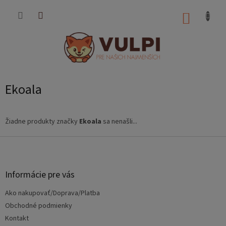
Prejsť
na
NÁKUP
obsah
KOŠÍK
Ekoala
Žiadne produkty značky
Ekoala
sa nenašli...
Z
á
p
ä
Informácie pre vás
t
Ako nakupovať/Doprava/Platba
i
e
Obchodné podmienky
Kontakt