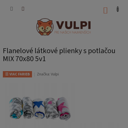
Prejsť
na
NÁKUP
obsah
KOŠÍK
Flanelové látkové plienky s potlačou
MIX 70x80 5v1
Značka:
Vulpi
☰ VIAC FARIEB