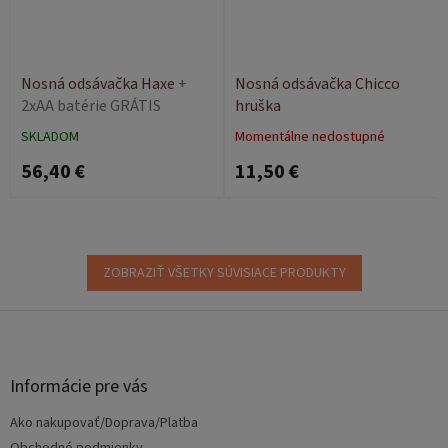
Nosná odsávačka Haxe
+
Nosná odsávačka Chicco
2xAA batérie GRÁTIS
hruška
SKLADOM
Momentálne nedostupné
56,40 €
11,50 €
ZOBRAZIŤ VŠETKY SÚVISIACE PRODUKTY
Z
á
p
ä
Informácie pre vás
t
Ako nakupovať/Doprava/Platba
i
Obchodné podmienky