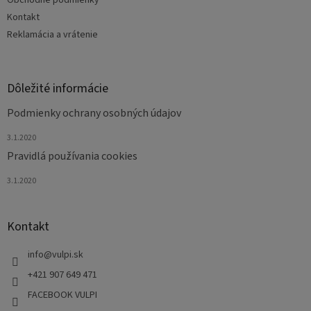
e
Kontakt
Reklamácia a vrátenie
Dôležité informácie
Podmienky ochrany osobných údajov
3.1.2020
Pravidlá používania cookies
3.1.2020
Kontakt
info
@
vulpi.sk
+421 907 649 471
FACEBOOK VULPI