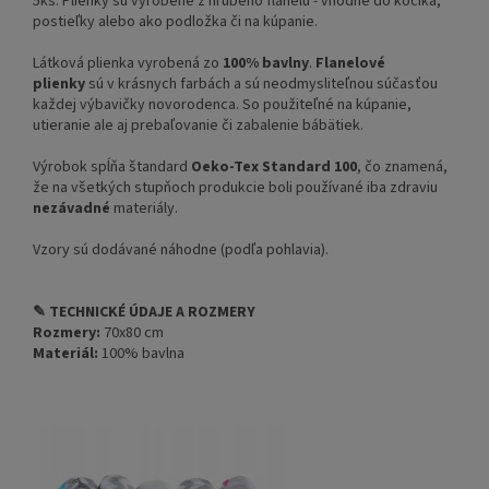
5ks. Plienky sú vyrobené z hrubého flanelu - vhodné do kočíka,
postieľky alebo ako podložka či na kúpanie.
Látková plienka vyrobená zo
100% bavlny
.
Flanelové
plienky
sú v krásnych farbách a sú neodmysliteľnou súčasťou
každej výbavičky novorodenca. So použiteľné na kúpanie,
utieranie ale aj prebaľovanie či zabalenie bábätiek.
Výrobok spĺňa štandard
Oeko-Tex Standard 100
, čo znamená,
že na všetkých stupňoch produkcie boli používané iba zdraviu
nezávadné
materiály.
Vzory sú dodávané náhodne (podľa pohlavia).
✎ TECHNICKÉ ÚDAJE A ROZMERY
Rozmery:
70x80 cm
Materiál:
100% bavlna