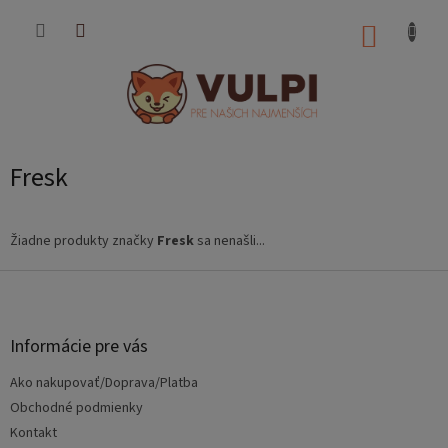
Prejsť
na
NÁKUP
obsah
KOŠÍK
Fresk
Žiadne produkty značky
Fresk
sa nenašli...
Z
á
p
ä
Informácie pre vás
t
Ako nakupovať/Doprava/Platba
i
e
Obchodné podmienky
Kontakt