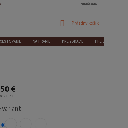
KONTAKT
REKLAMÁCIA A VRÁTENIE
Prihlásenie
NÁKUPNÝ
Prázdny košík
KOŠÍK
 CESTOVANIE
NA HRANIE
PRE ZDRAVIE
PRE BEZPEČNOSŤ
50 €
 bez DPH
ová
 variant