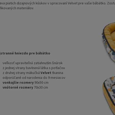
ava piatich dizajnových kúskov v spracovaní Velvet pre vaše bábätko. Zostav
ifikovaných materiálov.
stranné hniezdo pre bábätko
veľkosť upraviteľná zatiahnutím šnúrok
z jednej strany bavlnená látka s potlačou
z druhej strany mäkučká
Velvet
tkanina
odporúčané od narodenia do 9 mesiacov
vonkajšie rozmery
90x50 cm
vnútorné rozmery
70x30 cm