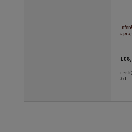
Infan
s pro
108,
Detský
3v1
Z
á
p
ä
t