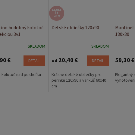
26,70 €
až
–23 %
tino hudobný kolotoč
Detské obliečky 120x90
Mantinel 
jekciou 3v1
180x30
SKLADOM
SKLADOM
90 €
20,40 €
59,30 €
od
DETAIL
DETAIL
 kolotoč nad postieľku
Krásne detské obliečky pre
Elegantný 
perinku 120x90 a vankúš 60x40
vyhotoven
cm