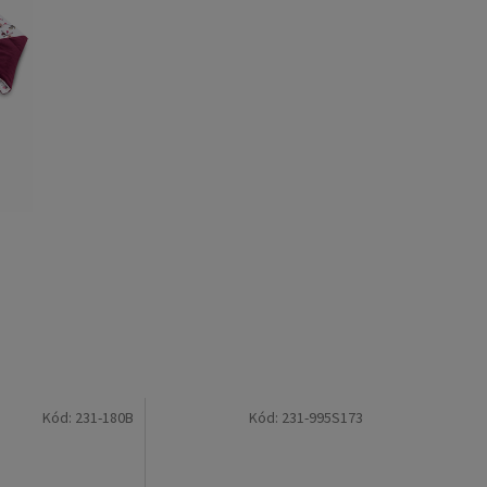
Kód:
231-180B
Kód:
231-995S173