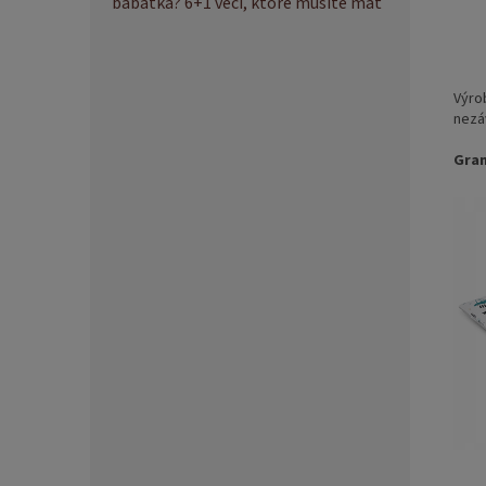
bábätka? 6+1 vecí, ktoré musíte mať
Výro
nezá
Gram