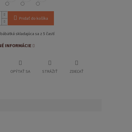
Pridať do košíka
bábätká skladajúca sa z 5 častí
NÉ INFORMÁCIE
OPÝTAŤ SA
STRÁŽIŤ
ZDIEĽAŤ