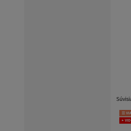
Súvisi
☰ VI
▶ VI