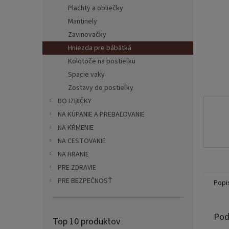
Plachty a obliečky
Mantinely
Zavinovačky
Hniezda pre bábätká
Kolotoče na postieľku
Spacie vaky
Zostavy do postieľky
DO IZBIČKY
NA KÚPANIE A PREBAĽOVANIE
NA KŔMENIE
NA CESTOVANIE
NA HRANIE
PRE ZDRAVIE
PRE BEZPEČNOSŤ
Popi
Pod
Top 10 produktov