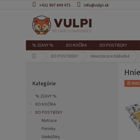
Prejsť
+421 907 649 471
info@vulpi.sk
na
obsah
% ZĽAVY %
DO KOČÍKA
DO POSTIEĽKY
Domov
DO POSTIEĽKY
Hniezda pre bábätká
B
Hnie
o
Preskočiť
č
Kategórie
kategórie
☰ VIAC
n
ý
% ZĽAVY %
p
DO KOČÍKA
a
DO POSTIEĽKY
n
e
Matrace
l
Perinky
Vankúšiky