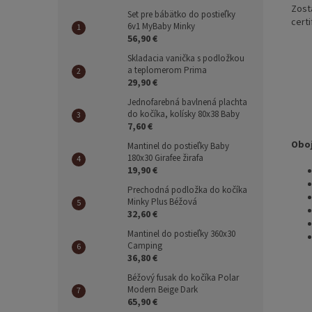
Zost
Set pre bábätko do postieľky
cert
6v1 MyBaby Minky
56,90 €
Skladacia vanička s podložkou
a teplomerom Prima
29,90 €
Jednofarebná bavlnená plachta
do kočíka, kolísky 80x38 Baby
7,60 €
Oboj
Mantinel do postieľky Baby
180x30 Girafee žirafa
19,90 €
Prechodná podložka do kočíka
Minky Plus Béžová
32,60 €
Mantinel do postieľky 360x30
Camping
36,80 €
Béžový fusak do kočíka Polar
Modern Beige Dark
65,90 €