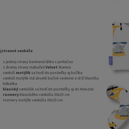
jstranné vankúše
z jednej strany bavlnená látka s potlačou
z druhej strany mäkučká
Velvet
tkanina
vankúš
motýlik
sa hodí do postieľky aj kočíka
vankúš motýlik má skvelé bočné vedenie a drží hlavičku
bábätka
klasický
vankúšik sa hodí do postieľky aj do hniezda
rozmery
klasického vankúša 30x25 cm
rozmery motýlik vankúša 30x25 cm