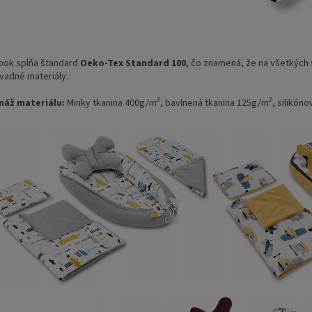
bok spĺňa štandard
Oeko-Tex Standard 100
, čo znamená, že na všetkých 
vadné materiály.
2
2
áž materiálu:
Minky tkanina 400g/m
, bavlnená tkanina 125g/m
, silikón