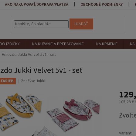
AKO NAKUPOVAŤ/DOPRAVA/PLATBA
OBCHODNÉ PODMIENKY
HĽADAŤ
DO IZBIČKY
NA KÚPANIE A PREBAĽOVANIE
NA KŔMENIE
NA
Hniezdo Jukki Velvet 5v1 - set
zdo Jukki Velvet 5v1 - set
Značka:
Jukki
 FARIEB
129,
105,28 €
Jednotk
Zvoľte
cena:
Variant