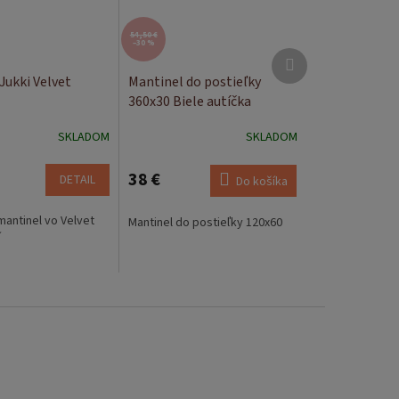
54,50 €
–30 %
Ďalší
produkt
Jukki Velvet
Mantinel do postieľky
360x30 Biele autíčka
SKLADOM
SKLADOM
38 €
DETAIL
Do košíka
mantinel vo Velvet
Mantinel do postieľky 120x60
í