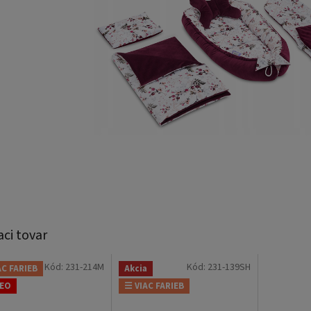
aci tovar
Kód:
231-214M
Kód:
231-139SH
AC FARIEB
Akcia
DEO
☰ VIAC FARIEB