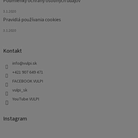
Podmienky ochrany osobných údajov
3.1.2020
Pravidlá používania cookies
3.1.2020
Kontakt
info
@
vulpi.sk
+421 907 649 471
FACEBOOK VULPI
vulpi_sk
YouTube VULPI
Instagram