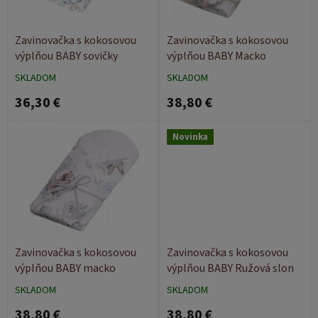
r
d
o
u
d
k
Zavinovačka s kokosovou
Zavinovačka s kokosovou
u
t
výplňou BABY sovičky
výplňou BABY Macko
k
o
SKLADOM
SKLADOM
t
v
36,30 €
38,80 €
o
v
Novinka
Zavinovačka s kokosovou
Zavinovačka s kokosovou
výplňou BABY macko
výplňou BABY Ružová slon
SKLADOM
SKLADOM
38,80 €
38,80 €