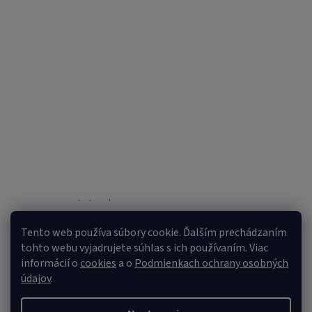
Sledovať na Instagrame
Tento web používa súbory cookie. Ďalším prechádzaním
tohto webu vyjadrujete súhlas s ich používaním. Viac
informácií o
cookies
a o
Podmienkach ochrany osobných
údajov
.