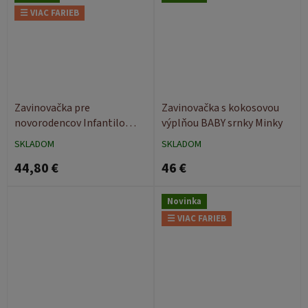
☰ VIAC FARIEB
Zavinovačka pre
Zavinovačka s kokosovou
novorodencov Infantilo
výplňou BABY srnky Minky
62x35 cm
SKLADOM
SKLADOM
44,80 €
46 €
Novinka
☰ VIAC FARIEB