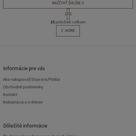
NAČÍTAŤ ĎALŠIE 3
S
1
2
t
O
r
15
položiek celkom
v
á
l
HORE
n
á
k
o
d
v
Z
a
a
c
á
n
i
p
i
e
ä
e
Informácie pre vás
p
t
r
Ako nakupovať/Doprava/Platba
i
v
e
Obchodné podmienky
k
y
Kontakt
v
Reklamácia a vrátenie
ý
p
i
s
Dôležité informácie
u