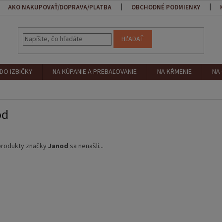
AKO NAKUPOVAŤ/DOPRAVA/PLATBA
OBCHODNÉ PODMIENKY
HĽADAŤ
DO IZBIČKY
NA KÚPANIE A PREBAĽOVANIE
NA KŔMENIE
NA
od
produkty značky
Janod
sa nenašli...