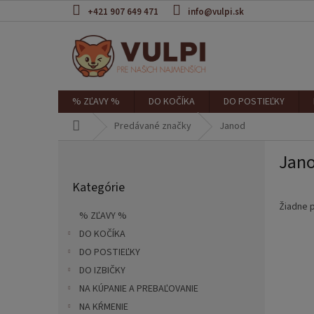
Prejsť
+421 907 649 471
info@vulpi.sk
na
obsah
% ZĽAVY %
DO KOČÍKA
DO POSTIEĽKY
Domov
Predávané značky
Janod
B
Jan
o
Preskočiť
č
Kategórie
kategórie
n
ý
Žiadne 
% ZĽAVY %
p
DO KOČÍKA
a
DO POSTIEĽKY
n
e
DO IZBIČKY
l
NA KÚPANIE A PREBAĽOVANIE
NA KŔMENIE