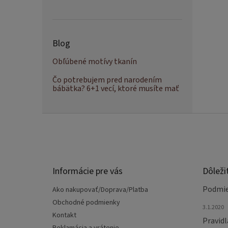
Blog
Obľúbené motívy tkanín
Čo potrebujem pred narodením
bábätka? 6+1 vecí, ktoré musíte mať
Z
á
p
ä
t
Informácie pre vás
Dôleži
i
e
Podmie
Ako nakupovať/Doprava/Platba
Obchodné podmienky
3.1.2020
Kontakt
Pravidl