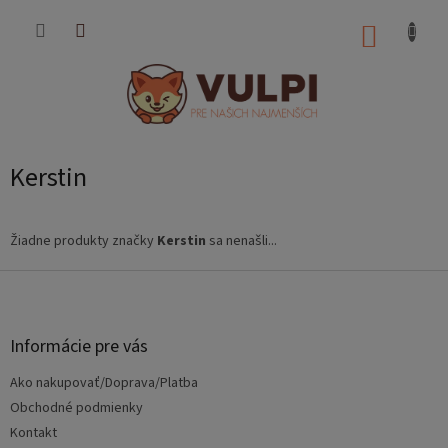
Prejsť
na
NÁKUP
obsah
KOŠÍK
Kerstin
Žiadne produkty značky
Kerstin
sa nenašli...
Z
á
p
ä
Informácie pre vás
t
Ako nakupovať/Doprava/Platba
i
e
Obchodné podmienky
Kontakt