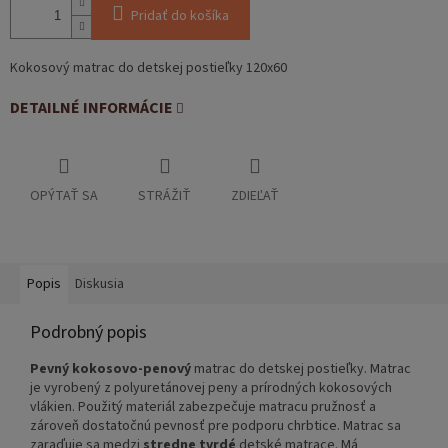
Pridať do košíka
Kokosový matrac do detskej postieľky 120x60
DETAILNÉ INFORMÁCIE
OPÝTAŤ SA
STRÁŽIŤ
ZDIEĽAŤ
Popis
Diskusia
Podrobný popis
Pevný kokosovo-penový
matrac do detskej postieľky. Matrac
je vyrobený z polyuretánovej peny a prírodných kokosových
vlákien. Použitý materiál zabezpečuje matracu pružnosť a
zároveň dostatočnú pevnosť pre podporu chrbtice. Matrac sa
zaraďuje sa medzi
stredne tvrdé
detské matrace. Má