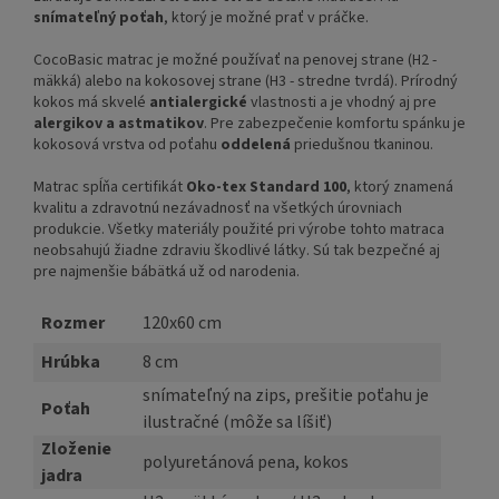
snímateľný poťah
, ktorý je možné prať v práčke.
CocoBasic matrac je možné používať na penovej strane (H2 -
mäkká) alebo na kokosovej strane (H3 - stredne tvrdá). Prírodný
kokos má skvelé
antialergické
vlastnosti a je vhodný aj pre
alergikov a astmatikov
. Pre zabezpečenie komfortu spánku je
kokosová vrstva od poťahu
oddelená
priedušnou tkaninou.
Matrac spĺňa certifikát
Oko-tex Standard 100
, ktorý znamená
kvalitu a zdravotnú nezávadnosť na všetkých úrovniach
produkcie. Všetky materiály použité pri výrobe tohto matraca
neobsahujú žiadne zdraviu škodlivé látky. Sú tak bezpečné aj
pre najmenšie bábätká už od narodenia.
Rozmer
120x60 cm
Hrúbka
8 cm
snímateľný na zips, prešitie poťahu je
Poťah
ilustračné (môže sa líšiť)
Zloženie
polyuretánová pena, kokos
jadra