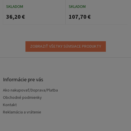
SKLADOM
SKLADOM
36,20 €
107,70 €
ZOBRAZIŤ VŠETKY SÚVISIACE PRODUKTY
Z
á
p
ä
Informácie pre vás
t
Ako nakupovať/Doprava/Platba
i
e
Obchodné podmienky
Kontakt
Reklamácia a vrátenie