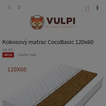
Prejsť
na
NÁKUP
obsah
KOŠÍK
Kokosový matrac CocoBasic 120x60
201-071
Značka:
Vulpi
Akcia