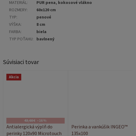
MATERIÁL
:
PUR pena, kokosové vlákno
ROZMERY
:
60x120 cm
TYP
:
penové
VÝŠKA
:
8 cm
FARBA
:
biela
TYP POŤAHU
:
bavlnený
Súvisiaci tovar
Akcia
43,60 €
–16 %
Antialergická výplň do
Perinka a vankúšik INGEO™
perinky 120x90 Microtouch
135x100