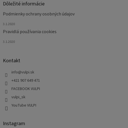
Dôležité informácie
Podmienky ochrany osobných údajov
3.1.2020
Pravidlá používania cookies
3.1.2020
Kontakt
info
@
vulpi.sk
+421 907 649 471
FACEBOOK VULPI
vulpi_sk
YouTube VULPI
Instagram