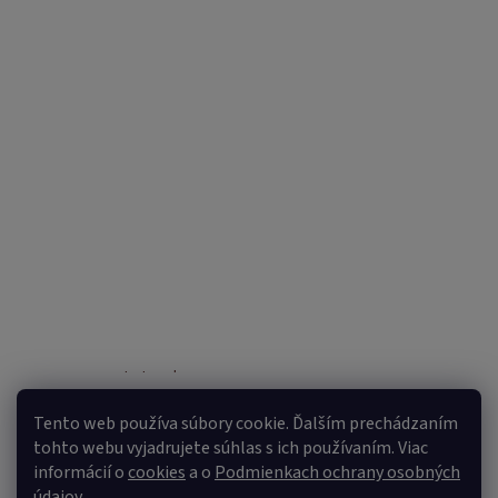
Sledovať na Instagrame
Tento web používa súbory cookie. Ďalším prechádzaním
tohto webu vyjadrujete súhlas s ich používaním. Viac
informácií o
cookies
a o
Podmienkach ochrany osobných
údajov
.