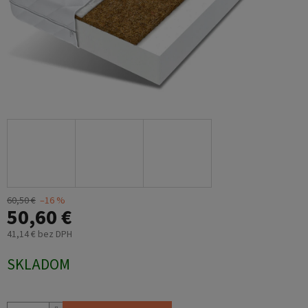
60,50 €
–16 %
50,60 €
41,14 € bez DPH
Jednotková
SKLADOM
cena: