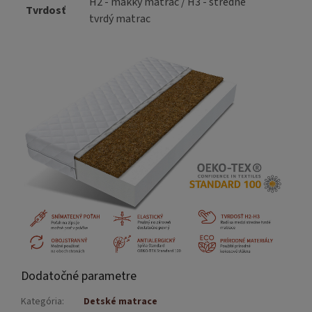
H2 - mäkký matrac / H3 - stredne
Tvrdosť
tvrdý matrac
Dodatočné parametre
Kategória
:
Detské matrace