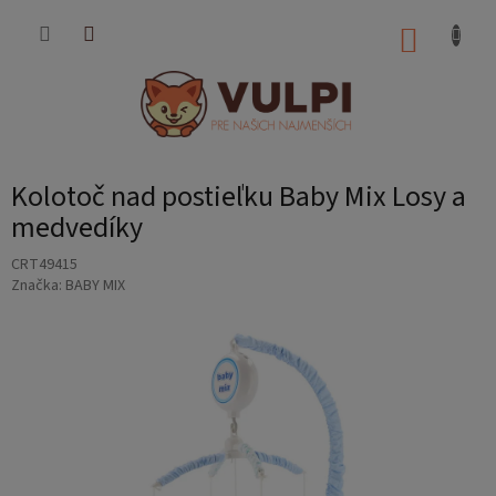
Prejsť
na
NÁKUP
obsah
KOŠÍK
Kolotoč nad postieľku Baby Mix Losy a
medvedíky
CRT49415
Značka:
BABY MIX