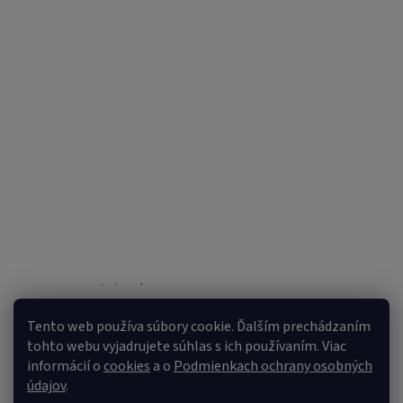
Sledovať na Instagrame
Tento web používa súbory cookie. Ďalším prechádzaním
tohto webu vyjadrujete súhlas s ich používaním. Viac
informácií o
cookies
a o
Podmienkach ochrany osobných
údajov
.