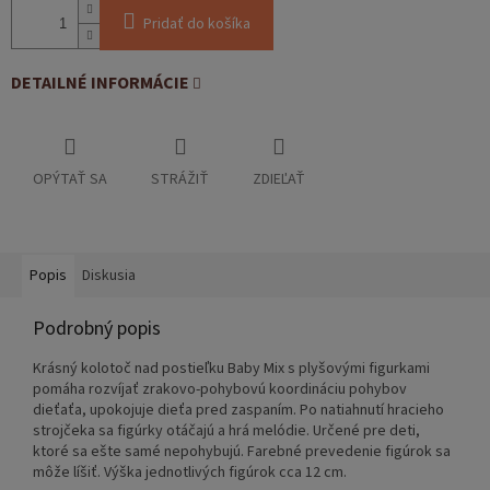
Pridať do košíka
DETAILNÉ INFORMÁCIE
OPÝTAŤ SA
STRÁŽIŤ
ZDIEĽAŤ
Popis
Diskusia
Podrobný popis
Krásný kolotoč nad postieľku Baby Mix s plyšovými figurkami
pomáha rozvíjať zrakovo-pohybovú koordináciu pohybov
dieťaťa, upokojuje dieťa pred zaspaním. Po natiahnutí hracieho
strojčeka sa figúrky otáčajú a hrá melódie. Určené pre deti,
ktoré sa ešte samé nepohybujú. Farebné prevedenie figúrok sa
môže líšiť. Výška jednotlivých figúrok cca 12 cm.