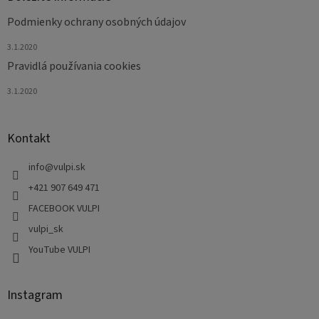
Podmienky ochrany osobných údajov
3.1.2020
Pravidlá používania cookies
3.1.2020
Kontakt
info
@
vulpi.sk
+421 907 649 471
FACEBOOK VULPI
vulpi_sk
YouTube VULPI
Instagram