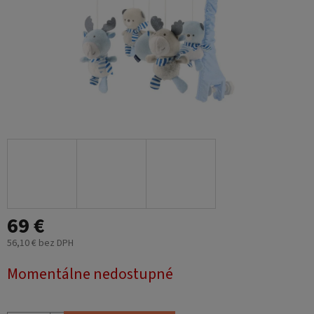
69 €
56,10 € bez DPH
Jednotková
Momentálne nedostupné
cena: