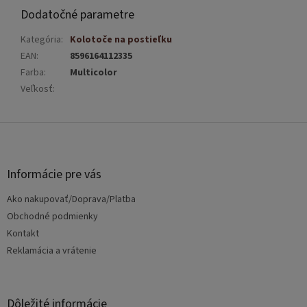
Dodatočné parametre
Kategória
:
Kolotoče na postieľku
EAN
:
8596164112335
Farba
:
Multicolor
Veľkosť
:
Z
á
p
ä
Informácie pre vás
t
Ako nakupovať/Doprava/Platba
i
e
Obchodné podmienky
Kontakt
Reklamácia a vrátenie
Dôležité informácie