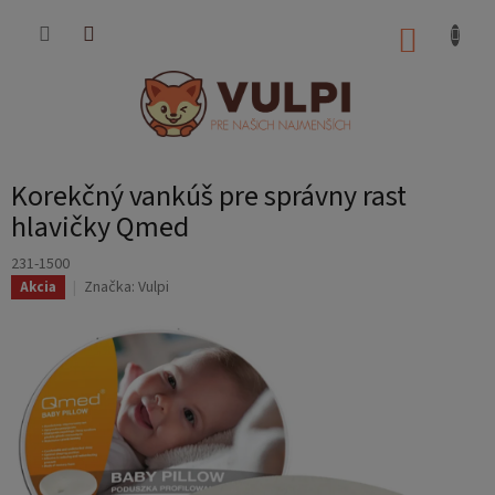
Prejsť
na
NÁKUP
obsah
KOŠÍK
Korekčný vankúš pre správny rast
hlavičky Qmed
231-1500
Značka:
Vulpi
Akcia