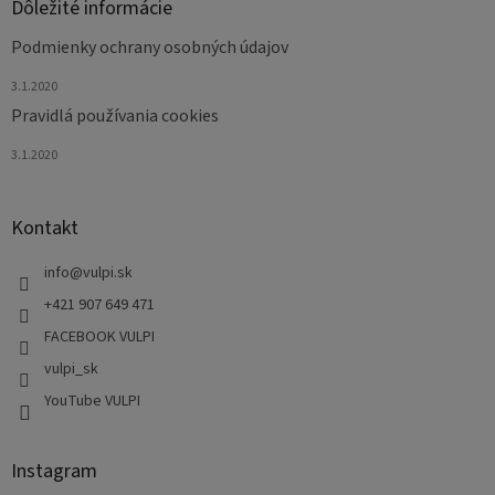
Dôležité informácie
Podmienky ochrany osobných údajov
3.1.2020
Pravidlá používania cookies
3.1.2020
Kontakt
info
@
vulpi.sk
+421 907 649 471
FACEBOOK VULPI
vulpi_sk
YouTube VULPI
Instagram