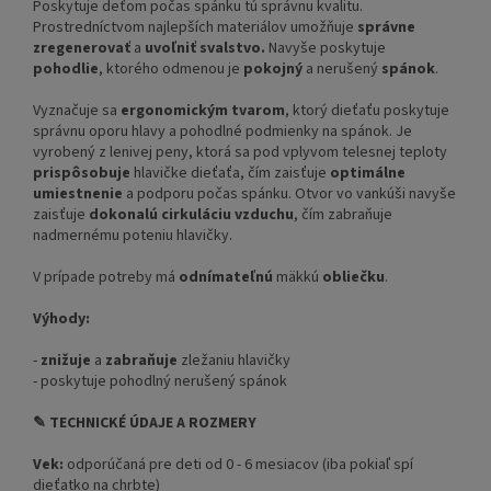
Poskytuje deťom počas spánku tú správnu kvalitu.
Prostredníctvom najlepších materiálov umožňuje
správne
zregenerovať
a
uvoľniť svalstvo.
Navyše poskytuje
pohodlie
, ktorého odmenou je
pokojný
a nerušený
spánok
.
Vyznačuje sa
ergonomickým tvarom
, ktorý dieťaťu poskytuje
správnu oporu hlavy a pohodlné podmienky na spánok.
Je
vyrobený z lenivej peny, ktorá sa pod vplyvom telesnej teploty
prispôsobuje
hlavičke dieťaťa, čím zaisťuje
optimálne
umiestnenie
a podporu počas spánku.
Otvor vo vankúši navyše
zaisťuje
dokonalú cirkuláciu vzduchu
, čím zabraňuje
nadmernému poteniu hlavičky.
V prípade potreby má
odnímateľnú
mäkkú
obliečku
.
Výhody:
-
znižuje
a
zabraňuje
zležaniu hlavičky
- poskytuje pohodlný nerušený spánok
✎ TECHNICKÉ ÚDAJE A ROZMERY
Vek:
odporúčaná pre deti od 0 - 6 mesiacov (iba pokiaľ spí
dieťatko na chrbte)