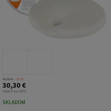
43,60 €
–30 %
30,30 €
24,63 € bez DPH
Jednotková
SKLADOM
cena: