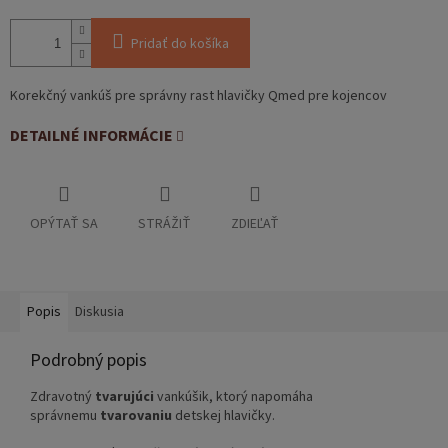
Pridať do košíka
Korekčný vankúš pre správny rast hlavičky Qmed pre kojencov
DETAILNÉ INFORMÁCIE
OPÝTAŤ SA
STRÁŽIŤ
ZDIEĽAŤ
Popis
Diskusia
Podrobný popis
Zdravotný
tvarujúci
vankúšik, ktorý napomáha
správnemu
tvarovaniu
detskej hlavičky.