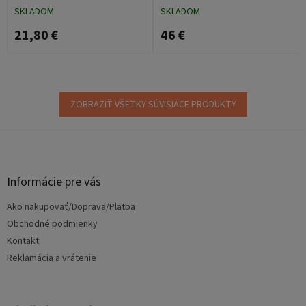
SKLADOM
SKLADOM
21,80 €
46 €
ZOBRAZIŤ VŠETKY SÚVISIACE PRODUKTY
Z
á
p
ä
Informácie pre vás
t
Ako nakupovať/Doprava/Platba
i
e
Obchodné podmienky
Kontakt
Reklamácia a vrátenie