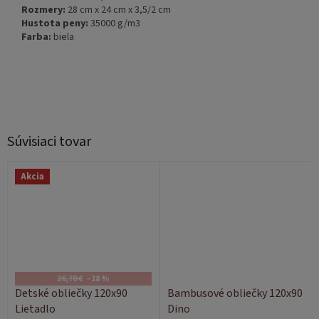
Rozmery:
28 cm x 24 cm x 3,5/2 cm
Hustota peny:
35000 g/m3
Farba:
biela
Súvisiaci tovar
Akcia
26,70 €
–18 %
Detské obliečky 120x90
Bambusové obliečky 120x90
Lietadlo
Dino