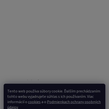
Sledovať na Instagrame
Tento web používa súbory cookie. Ďalším prechádzaním
tohto webu vyjadrujete súhlas s ich používaním. Viac
informácií o
cookies
a o
Podmienkach ochrany osobných
údajov
.