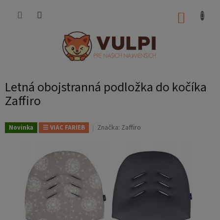
Prejsť
na
NÁKUP
obsah
KOŠÍK
Letná obojstranná podložka do kočíka
Zaffiro
Značka:
Zaffiro
Novinka
☰ VIAC FARIEB