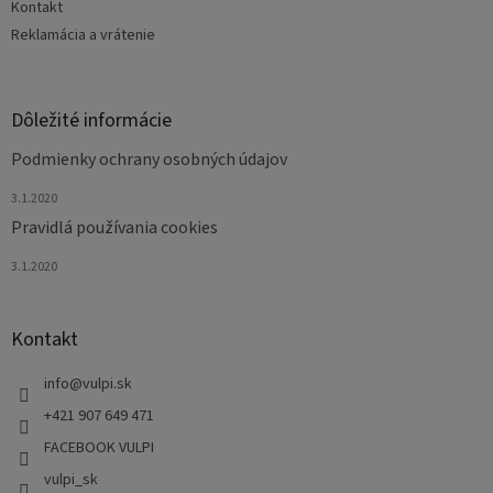
Kontakt
Reklamácia a vrátenie
Dôležité informácie
Podmienky ochrany osobných údajov
3.1.2020
Pravidlá používania cookies
3.1.2020
Kontakt
info
@
vulpi.sk
+421 907 649 471
FACEBOOK VULPI
vulpi_sk