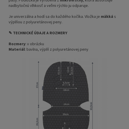
pásy. Podložka je vyrobená z
mikrovrstvy
, ktorá absorbuje
nadbytočnú vlhkosť a veľmi rýchlo ju odparuje.
Je univerzálna a hodí sa do každého kočíka. Vložka je
mäkká
s
výplňou z polyuretánovej peny.
✎ TECHNICKÉ ÚDAJE A ROZMERY
Rozmery
: v obrázku
Materiál
: bavlna, výplň z polyuretánovej peny