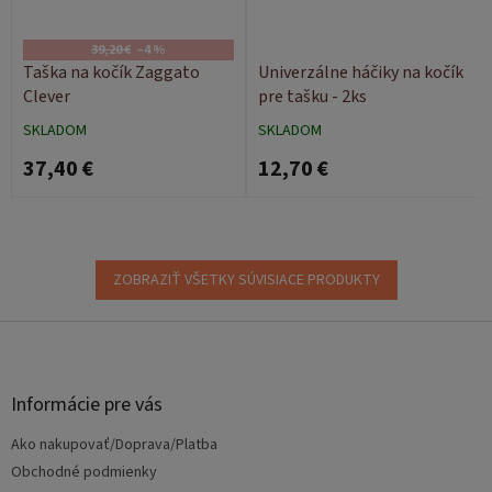
39,20 €
–4 %
Taška na kočík Zaggato
Univerzálne háčiky na kočík
Clever
pre tašku - 2ks
SKLADOM
SKLADOM
37,40 €
12,70 €
ZOBRAZIŤ VŠETKY SÚVISIACE PRODUKTY
Z
á
p
ä
Informácie pre vás
t
Ako nakupovať/Doprava/Platba
i
e
Obchodné podmienky