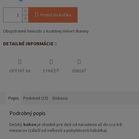
Pridať do košíka
Obojstranné hniezdo z kvalitnej Velvet tkaniny
DETAILNÉ INFORMÁCIE
OPÝTAŤ SA
STRÁŽIŤ
ZDIEĽAŤ
Popis
Podobné (15)
Diskusia
Podrobný popis
Detský
kokon
je vhodné pre deti od narodenia až do cca 6-8
mesiacov (záleží od veľkosti a pohyblivosti bábätka).