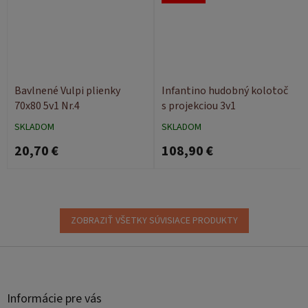
Bavlnené Vulpi plienky
Infantino hudobný kolotoč
70x80 5v1 Nr.4
s projekciou 3v1
SKLADOM
SKLADOM
20,70 €
108,90 €
ZOBRAZIŤ VŠETKY SÚVISIACE PRODUKTY
Z
á
p
ä
Informácie pre vás