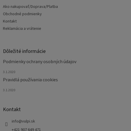
t
Ako nakupovať/Doprava/Platba
i
e
Obchodné podmienky
Kontakt
Reklamácia a vrátenie
Dôležité informácie
Podmienky ochrany osobných údajov
3.1.2020
Pravidlá používania cookies
3.1.2020
Kontakt
info
@
vulpi.sk
+421 907 649 471