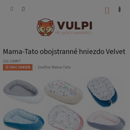
Prejsť
na
NÁKUP
obsah
KOŠÍK
Mama-Tato obojstranné hniezdo Velvet
231-186RT
Značka:
Mama-Tato
☰ VIAC FARIEB