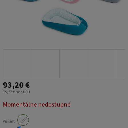
93,20 €
75,77 € bez DPH
Jednotková
Momentálne nedostupné
cena:
Variant