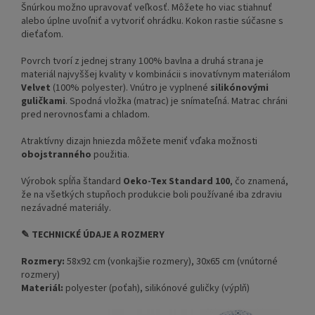
Šnúrkou možno upravovať veľkosť. Môžete ho viac stiahnuť
alebo úplne uvoľniť a vytvoriť ohrádku. Kokon rastie súčasne s
dieťaťom.
Povrch tvorí z jednej strany 100% bavlna a druhá strana je
materiál najvyššej kvality v kombinácii s inovatívnym materiálom
Velvet
(100% polyester). Vnútro je vyplnené
silikónovými
guličkami
. Spodná vložka (matrac) je snímateľná. Matrac chráni
pred nerovnosťami a chladom.
Atraktívny dizajn hniezda môžete meniť vďaka možnosti
obojstranného
použitia.
Výrobok spĺňa štandard
Oeko-Tex Standard 100
, čo znamená,
že na všetkých stupňoch produkcie boli používané iba zdraviu
nezávadné materiály.
✎ TECHNICKÉ ÚDAJE A ROZMERY
Rozmery:
58x92 cm (vonkajšie rozmery), 30x65 cm (vnútorné
rozmery)
Materiál:
polyester (poťah), silikónové guličky (výplň)