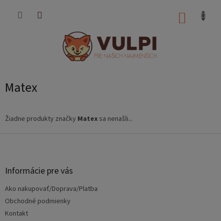
Prejsť
na
NÁKUP
obsah
KOŠÍK
Matex
Žiadne produkty značky
Matex
sa nenašli...
Z
á
p
ä
Informácie pre vás
t
Ako nakupovať/Doprava/Platba
i
e
Obchodné podmienky
Kontakt