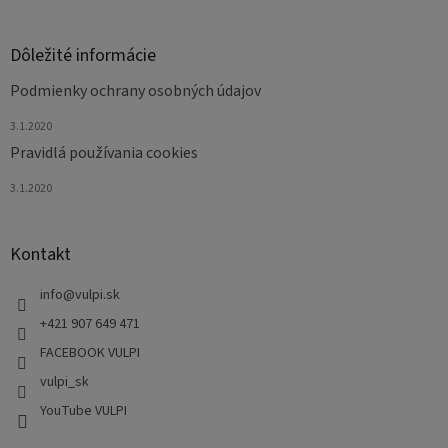
y
v
ý
Dôležité informácie
p
i
Podmienky ochrany osobných údajov
s
u
3.1.2020
Pravidlá používania cookies
3.1.2020
Kontakt
info
@
vulpi.sk
+421 907 649 471
FACEBOOK VULPI
vulpi_sk
YouTube VULPI