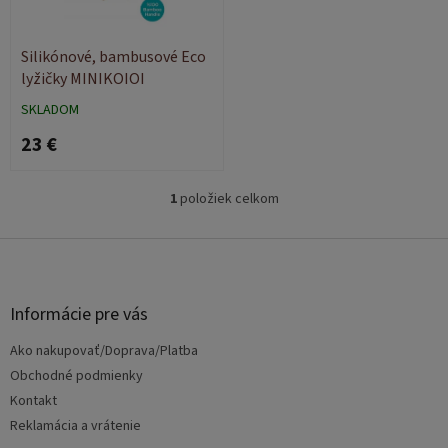
r
d
o
u
d
k
Silikónové, bambusové Eco
u
t
lyžičky MINIKOIOI
k
o
SKLADOM
t
v
23 €
o
v
1
položiek celkom
O
v
l
Z
á
á
d
p
a
ä
Informácie pre vás
c
t
i
Ako nakupovať/Doprava/Platba
i
e
e
Obchodné podmienky
p
r
Kontakt
v
Reklamácia a vrátenie
k