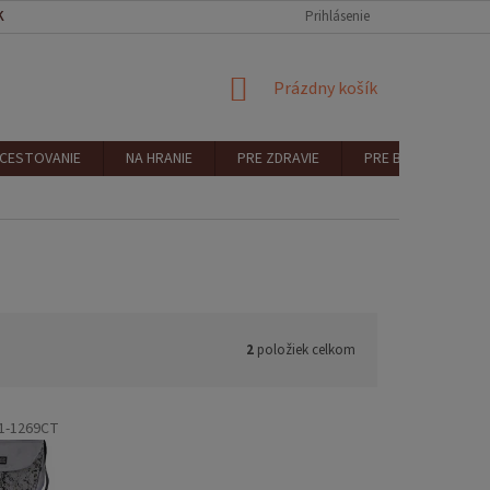
KONTAKT
REKLAMÁCIA A VRÁTENIE
Prihlásenie
NÁKUPNÝ
Prázdny košík
KOŠÍK
 CESTOVANIE
NA HRANIE
PRE ZDRAVIE
PRE BEZPEČNOSŤ
2
položiek celkom
1-1269CT