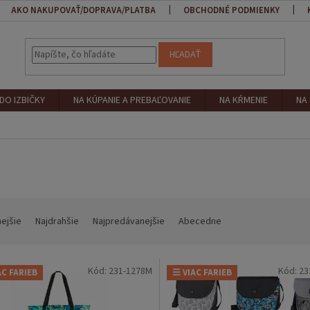
AKO NAKUPOVAŤ/DOPRAVA/PLATBA
OBCHODNÉ PODMIENKY
HĽADAŤ
DO IZBIČKY
NA KÚPANIE A PREBAĽOVANIE
NA KŔMENIE
NA
nejšie
Najdrahšie
Najpredávanejšie
Abecedne
Kód:
231-1278M
Kód:
23
AC FARIEB
☰ VIAC FARIEB