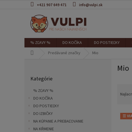
Prejsť
+421 907 649 471
info@vulpi.sk
na
obsah
% ZĽAVY %
DO KOČÍKA
DO POSTIEĽKY
Domov
Predávané značky
Mio
B
Mio
o
Preskočiť
č
Kategórie
kategórie
n
R
ý
% ZĽAVY %
a
p
Najlac
DO KOČÍKA
d
a
e
DO POSTIEĽKY
n
V
n
e
DO IZBIČKY
☰ VI
ý
i
l
NA KÚPANIE A PREBAĽOVANIE
p
e
NA KŔMENIE