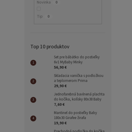
Novinka
0
Tip
0
Top 10 produktov
Set pre bábätko do postieľky
6v1 MyBaby Minky
56,90 €
Skladacia vanička s podložkou
a teplomerom Prima
29,90 €
Jednofarebná bavlnená plachta
do kočíka, kolísky 80x38 Baby
7,60 €
Mantinel do postieľky Baby
180x30 Girafee žirafa
19,90 €
Prechodná podložka do kočíka