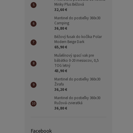
Minky Plus Béžová
32,60 €
Mantinel do postieľky 360x30
Camping
36,80 €
Béžový fusak do kočíka Polar
Modern Beige Dark
65,90 €
Mušelínový spací vak pre
bábätko 0-20 mesiacov, 0,5
TOG letný
43,90 €
Mantinel do postieľky 360x30
Žirafa
36,20 €
Mantinel do postieľky 360x30
Ružová-zvieratká
36,80 €
Facebook