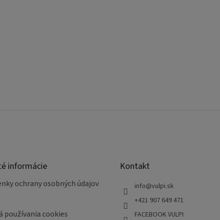
té informácie
Kontakt
nky ochrany osobných údajov
info
@
vulpi.sk
+421 907 649 471
á používania cookies
FACEBOOK VULPI