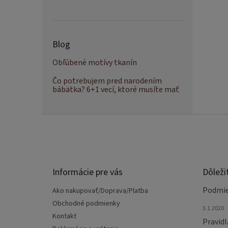
Blog
Obľúbené motívy tkanín
Čo potrebujem pred narodením
bábätka? 6+1 vecí, ktoré musíte mať
Z
á
p
ä
t
Informácie pre vás
Dôleži
i
e
Podmie
Ako nakupovať/Doprava/Platba
Obchodné podmienky
3.1.2020
Kontakt
Pravidl