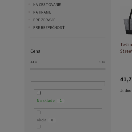
i
p
NA CESTOVANIE
s
r
p
NA HRANIE
o
r
d
PRE ZDRAVIE
o
u
PRE BEZPEČNOSŤ
d
k
u
t
Taška
k
o
Stree
Cena
t
v
o
41
€
50
€
v
41,7
Jednod
Na sklade
2
Akcia
0