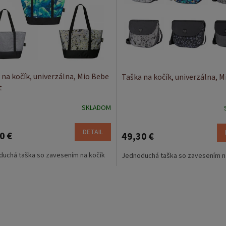
 na kočík, univerzálna, Mio Bebe
Taška na kočík, univerzálna, 
t
SKLADOM
DETAIL
0 €
49,30 €
uchá taška so zavesením na kočík
Jednoduchá taška so zavesením n
O
v
l
á
d