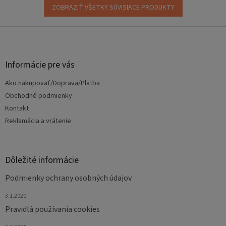
ZOBRAZIŤ VŠETKY SÚVISIACE PRODUKTY
Z
á
p
ä
Informácie pre vás
t
Ako nakupovať/Doprava/Platba
i
e
Obchodné podmienky
Kontakt
Reklamácia a vrátenie
Dôležité informácie
Podmienky ochrany osobných údajov
3.1.2020
Pravidlá používania cookies