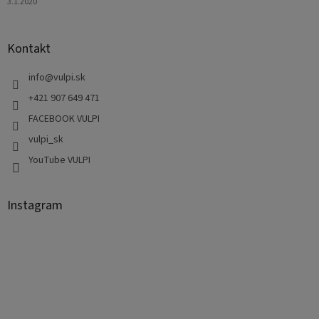
3.1.2020
Kontakt
info
@
vulpi.sk
+421 907 649 471
FACEBOOK VULPI
vulpi_sk
YouTube VULPI
Instagram