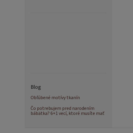
Blog
Obľúbené motívy tkanín
Čo potrebujem pred narodením
bábätka? 6+1 vecí, ktoré musíte mať
Z