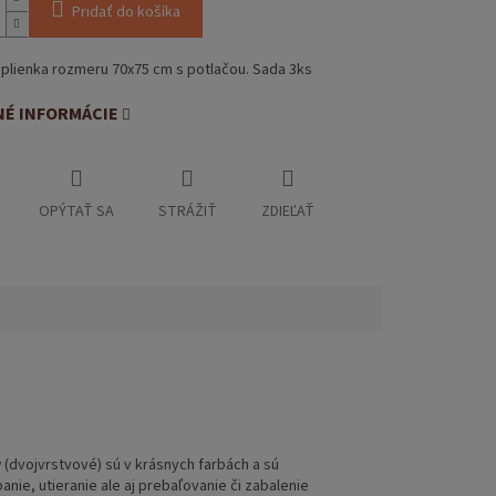
Pridať do košíka
plienka rozmeru 70x75 cm s potlačou. Sada 3ks
NÉ INFORMÁCIE
OPÝTAŤ SA
STRÁŽIŤ
ZDIEĽAŤ
y
(dvojvrstvové) sú v krásnych farbách a sú
ie, utieranie ale aj prebaľovanie či zabalenie