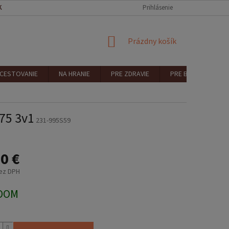
KONTAKT
REKLAMÁCIA A VRÁTENIE
Prihlásenie
NÁKUPNÝ
Prázdny košík
KOŠÍK
 CESTOVANIE
NA HRANIE
PRE ZDRAVIE
PRE BEZPEČNOSŤ
75 3v1
231-995S59
0 €
bez DPH
ová
DOM