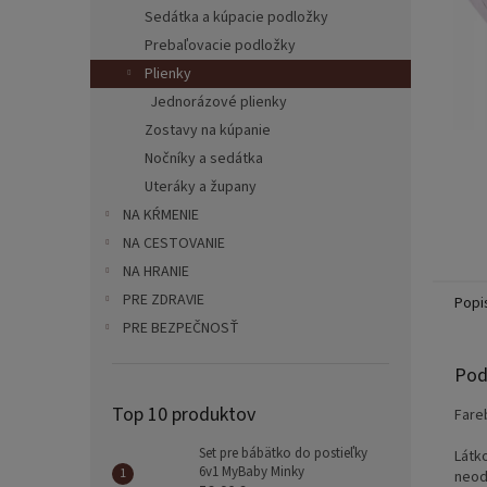
Sedátka a kúpacie podložky
Prebaľovacie podložky
Plienky
Jednorázové plienky
Zostavy na kúpanie
Nočníky a sedátka
Uteráky a župany
NA KŔMENIE
NA CESTOVANIE
NA HRANIE
PRE ZDRAVIE
Popi
PRE BEZPEČNOSŤ
Pod
Top 10 produktov
Fare
Set pre bábätko do postieľky
Látk
6v1 MyBaby Minky
neod