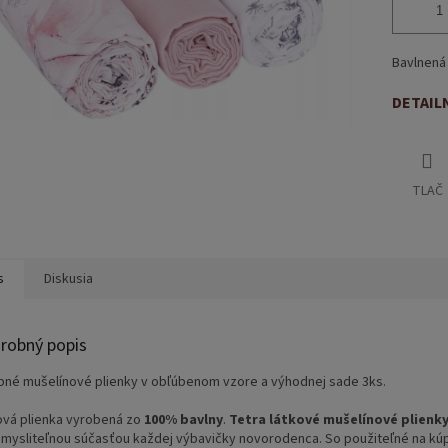
Bavlnená 
DETAIL
TLAČ
s
Diskusia
robný popis
bné mušelínové plienky v obľúbenom vzore a výhodnej sade 3ks.
ová plienka vyrobená zo
100% bavlny
.
Tetra látkové mušelínové plienk
mysliteľnou súčasťou každej výbavičky novorodenca. So použiteľné na kúpan