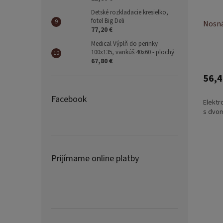
Detské rozkladacie kresielko,
fotel Big Deli
Nosná
77,20 €
Medical Výplň do perinky
100x135, vankúš 40x60 - plochý
67,80 €
56,4
Facebook
Elektr
s dvom
Prijímame online platby