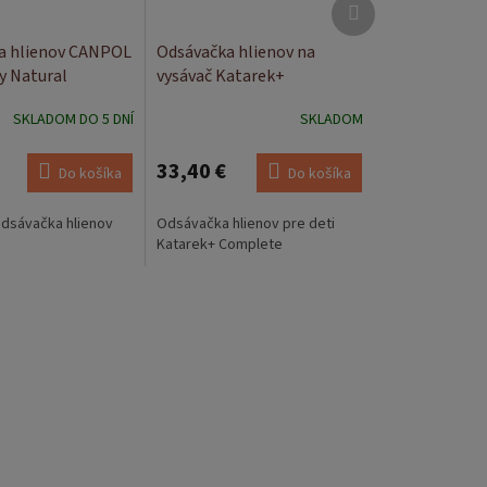
Ďalší
produkt
a hlienov CANPOL
Odsávačka hlienov na
y Natural
vysávač Katarek+
Complete
SKLADOM DO 5 DNÍ
SKLADOM
33,40 €
Do košíka
Do košíka
odsávačka hlienov
Odsávačka hlienov pre deti
Katarek+ Complete