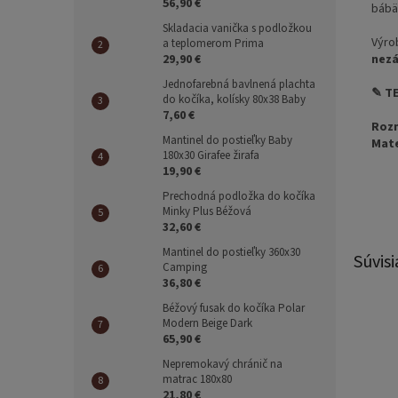
56,90 €
bábä
Skladacia vanička s podložkou
Výro
a teplomerom Prima
29,90 €
nez
Jednofarebná bavlnená plachta
✎ T
do kočíka, kolísky 80x38 Baby
7,60 €
Roz
Mantinel do postieľky Baby
Mate
180x30 Girafee žirafa
19,90 €
Prechodná podložka do kočíka
Minky Plus Béžová
32,60 €
Mantinel do postieľky 360x30
Súvisi
Camping
36,80 €
Béžový fusak do kočíka Polar
Modern Beige Dark
65,90 €
Nepremokavý chránič na
matrac 180x80
21,80 €