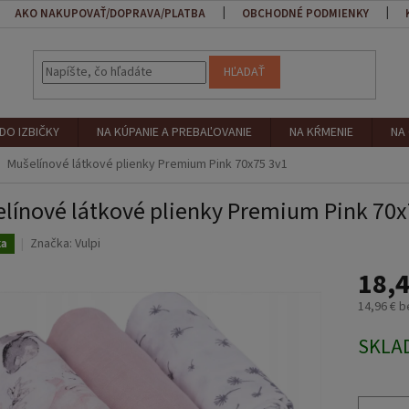
AKO NAKUPOVAŤ/DOPRAVA/PLATBA
OBCHODNÉ PODMIENKY
HĽADAŤ
DO IZBIČKY
NA KÚPANIE A PREBAĽOVANIE
NA KŔMENIE
NA
Mušelínové látkové plienky Premium Pink 70x75 3v1
línové látkové plienky Premium Pink 70x
Značka:
Vulpi
ka
18,4
14,96 € 
Jednotk
SKLA
cena: