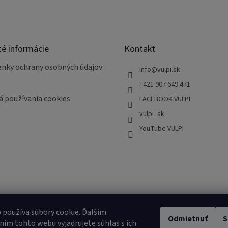
té informácie
Kontakt
nky ochrany osobných údajov
info
@
vulpi.sk
+421 907 649 471
á používania cookies
FACEBOOK VULPI
vulpi_sk
YouTube VULPI
 používa súbory cookie. Ďalším
Odmietnuť
S
ím tohto webu vyjadrujete súhlas s ich