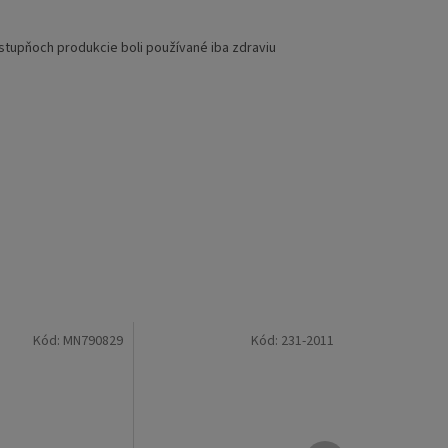
stupňoch produkcie boli používané iba zdraviu
Kód:
MN790829
Kód:
231-2011