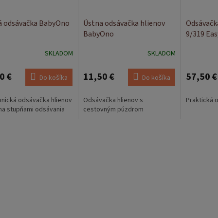
 odsávačka BabyOno
Ústna odsávačka hlienov
Odsávačk
BabyOno
9/319 Eas
SKLADOM
SKLADOM
0 €
11,50 €
57,50 €
Do košíka
Do košíka
onická odsávačka hlienov
Odsávačka hlienov s
Praktická 
a stupňami odsávania
cestovným púzdrom