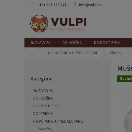
Prejsť
+421 907 649 471
info@vulpi.sk
na
obsah
% ZĽAVY %
DO KOČÍKA
DO POSTIEĽKY
Domov
NA KÚPANIE A PREBAĽOVANIE
Plienky
B
Muše
o
Preskočiť
č
Kategórie
kategórie
Novin
n
ý
% ZĽAVY %
p
DO KOČÍKA
a
DO POSTIEĽKY
n
e
DO IZBIČKY
l
NA KÚPANIE A PREBAĽOVANIE
Vaničky