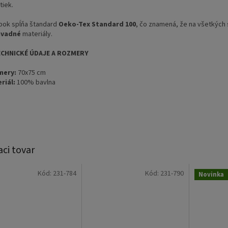
tiek.
bok spĺňa štandard
Oeko-Tex Standard 100
, čo znamená, že na všetkých 
ávadné
materiály.
ECHNICKÉ ÚDAJE A ROZMERY
mery:
70x75 cm
riál:
100% bavlna
aci tovar
Kód:
231-784
Kód:
231-790
Novinka