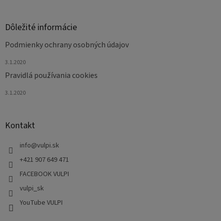
y
v
ý
Dôležité informácie
p
i
Podmienky ochrany osobných údajov
s
u
3.1.2020
Pravidlá používania cookies
3.1.2020
Kontakt
info
@
vulpi.sk
+421 907 649 471
FACEBOOK VULPI
vulpi_sk
YouTube VULPI