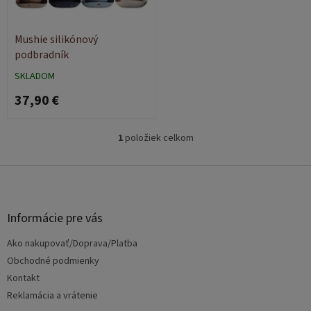
r
d
o
u
d
k
Mushie silikónový
u
t
podbradník
k
o
SKLADOM
t
v
37,90 €
o
v
1
položiek celkom
O
v
l
Z
á
á
d
p
a
ä
Informácie pre vás
c
t
i
Ako nakupovať/Doprava/Platba
i
e
e
Obchodné podmienky
p
r
Kontakt
v
Reklamácia a vrátenie
k