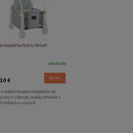
á hojdačka Natlu Velvet
SKLADOM
DETAIL
10 €
a mäkká dizajnová hojdačka do
j izby či záhrady značky Infantilo v
h farbách a vzoroch.
O
v
l