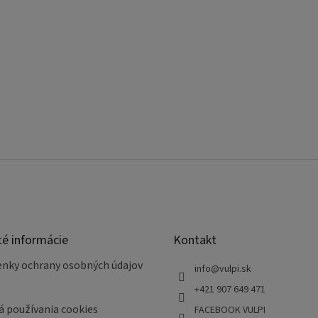
té informácie
Kontakt
nky ochrany osobných údajov
info
@
vulpi.sk
+421 907 649 471
á používania cookies
FACEBOOK VULPI