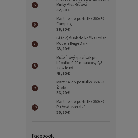
Minky Plus Béžová
32,60 €
Mantinel do postieľky 360x30
Camping
36,80 €
Béžový fusak do kočíka Polar
Modern Beige Dark
65,90 €
Mušelínový spací vak pre
bábätko 0-20 mesiacov, 0,5
TOG letný
43,90 €
Mantinel do postieľky 360x30
Žirafa
36,20 €
Mantinel do postieľky 360x30
Ružová-zvieratká
36,80 €
Facebook