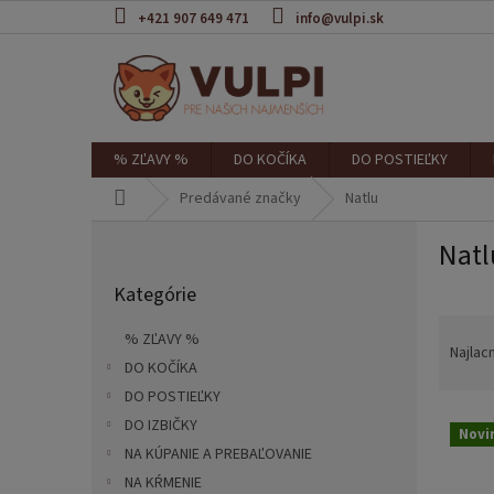
Prejsť
+421 907 649 471
info@vulpi.sk
na
obsah
% ZĽAVY %
DO KOČÍKA
DO POSTIEĽKY
Domov
Predávané značky
Natlu
B
Natl
o
Preskočiť
č
Kategórie
kategórie
n
R
ý
% ZĽAVY %
a
p
Najlac
DO KOČÍKA
d
a
e
DO POSTIEĽKY
n
V
n
e
DO IZBIČKY
Novi
ý
i
l
NA KÚPANIE A PREBAĽOVANIE
p
e
NA KŔMENIE