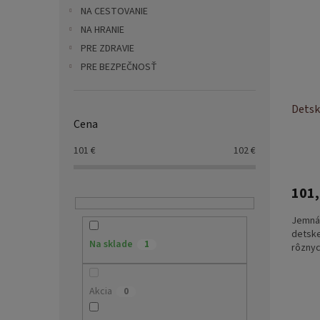
i
p
NA CESTOVANIE
s
r
p
NA HRANIE
o
r
d
PRE ZDRAVIE
o
u
PRE BEZPEČNOSŤ
d
k
u
t
k
Detsk
o
Cena
t
v
o
101
€
102
€
v
101,
Jemná 
detske
Na sklade
1
rôznyc
Akcia
0