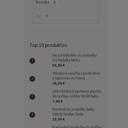
Novinka
1
Tip
0
Top 10 produktov
Set pre bábätko do postieľky
6v1 MyBaby Minky
56,90 €
Skladacia vanička s podložkou
a teplomerom Prima
29,90 €
Jednofarebná bavlnená plachta
do kočíka, kolísky 80x38 Baby
7,60 €
Mantinel do postieľky Baby
180x30 Girafee žirafa
19,90 €
Prechodná podložka do kočíka