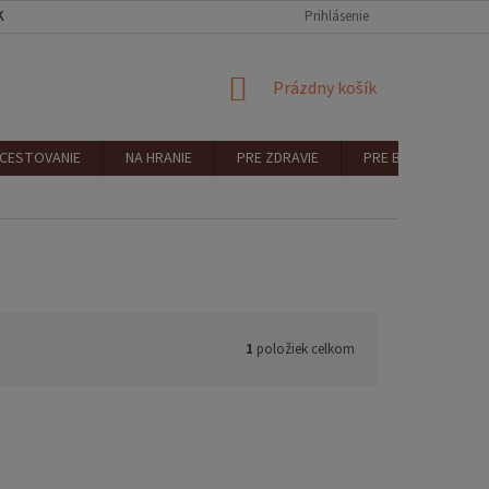
KONTAKT
REKLAMÁCIA A VRÁTENIE
Prihlásenie
NÁKUPNÝ
Prázdny košík
KOŠÍK
 CESTOVANIE
NA HRANIE
PRE ZDRAVIE
PRE BEZPEČNOSŤ
1
položiek celkom