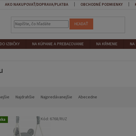
AKO NAKUPOVAŤ/DOPRAVA/PLATBA
OBCHODNÉ PODMIENKY
HĽADAŤ
DO IZBIČKY
NA KÚPANIE A PREBAĽOVANIE
NA KŔMENIE
NA
u
nejšie
Najdrahšie
Najpredávanejšie
Abecedne
Kód:
6768/RUZ
nka