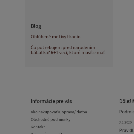
Blog
Obľúbené motívy tkanín
Čo potrebujem pred narodením
bábätka? 6+1 vecí, ktoré musíte mať
Z
á
p
ä
t
Informácie pre vás
Dôleži
i
e
Podmie
Ako nakupovať/Doprava/Platba
Obchodné podmienky
3.1.2020
Kontakt
Pravidl