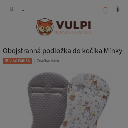
Prejsť
na
NÁKUP
obsah
KOŠÍK
Obojstranná podložka do kočíka Minky
Značka:
Vulpi
☰ VIAC FARIEB