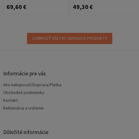
69,60 €
49,30 €
ZOBRAZIŤ VŠETKY SÚVISIACE PRODUKTY
Z
á
p
ä
Informácie pre vás
t
Ako nakupovať/Doprava/Platba
i
e
Obchodné podmienky
Kontakt
Reklamácia a vrátenie
Dôležité informácie