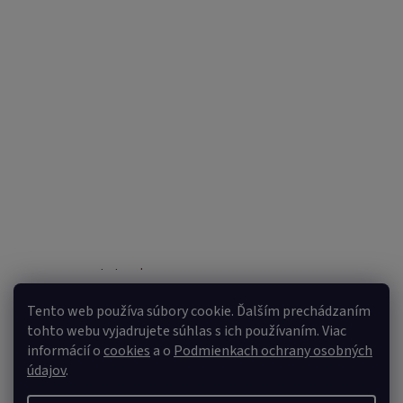
Sledovať na Instagrame
Tento web používa súbory cookie. Ďalším prechádzaním
tohto webu vyjadrujete súhlas s ich používaním. Viac
informácií o
cookies
a o
Podmienkach ochrany osobných
údajov
.