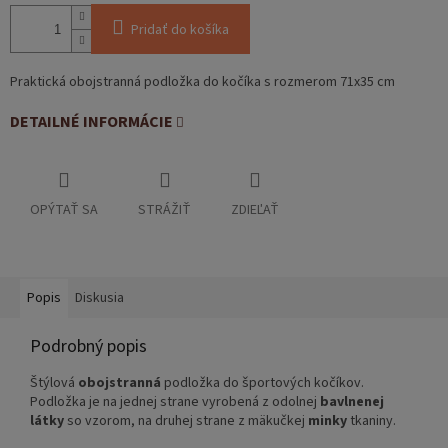
Pridať do košíka
Praktická obojstranná podložka do kočíka s rozmerom 71x35 cm
DETAILNÉ INFORMÁCIE
OPÝTAŤ SA
STRÁŽIŤ
ZDIEĽAŤ
Popis
Diskusia
Podrobný popis
Štýlová
obojstranná
podložka do športových kočíkov.
Podložka je na jednej strane vyrobená z odolnej
bavlnenej
látky
so vzorom, na druhej strane z mäkučkej
minky
tkaniny.