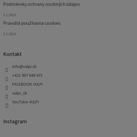
Podmienky ochrany osobných údajov
3.1.2020
Pravidlá používania cookies
3.1.2020
Kontakt
info
@
vulpi.sk
+421 907 649 471
FACEBOOK VULPI
vulpi_sk
YouTube VULPI
Instagram