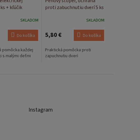
elektrickej
Penový stoper, ochrana
ks + kľúčik
proti zabuchnutiu dverí 5 ks
SKLADOM
SKLADOM
5,80 €
Do košíka
Do košíka
á pomôcka každej
Praktická pomôcka proti
 s malými deťmi
zapuchnutiu dverí
Instagram