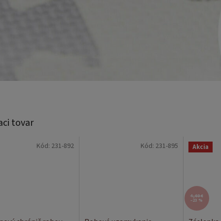
aci tovar
Kód:
231-892
Kód:
231-895
Akcia
4,60 €
–23 %