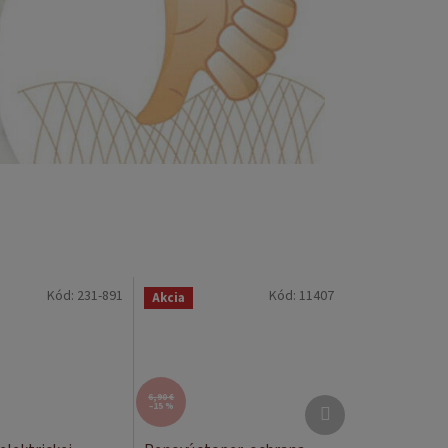
Kód:
231-891
Kód:
11407
Akcia
6,90 €
Ďalší
–15 %
produkt