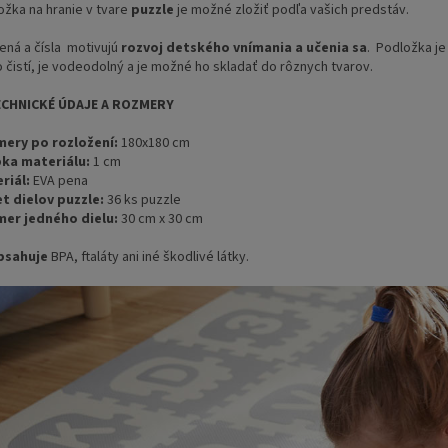
ožka na hranie v tvare
puzzle
je možné zložiť podľa vašich predstáv.
ená a čísla motivujú
rozvoj detského vnímania a učenia sa
. Podložka j
o čistí, je vodeodolný a je možné ho skladať do rôznych tvarov.
ECHNICKÉ ÚDAJE A ROZMERY
ery po rozložení:
180x180 cm
ka materiálu:
1 cm
riál:
EVA pena
t dielov puzzle:
36 ks puzzle
er jedného dielu:
30 cm x 30 cm
bsahuje
BPA, ftaláty ani iné škodlivé látky.