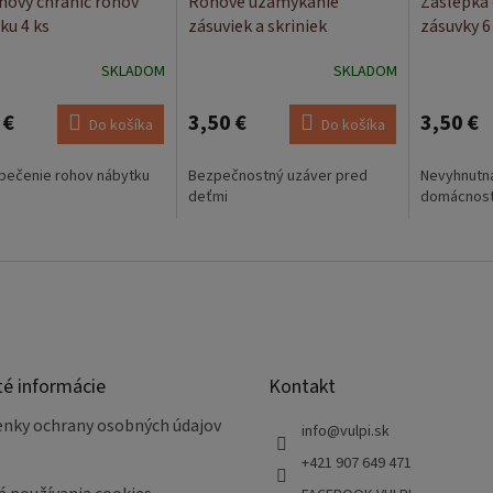
ónový chránič rohov
Rohové uzamykanie
Záslepka 
ku 4 ks
zásuviek a skriniek
zásuvky 6 
SKLADOM
SKLADOM
 €
3,50 €
3,50 €
Do košíka
Do košíka
pečenie rohov nábytku
Bezpečnostný uzáver pred
Nevyhnutn
deťmi
domácnosti
té informácie
Kontakt
nky ochrany osobných údajov
info
@
vulpi.sk
+421 907 649 471