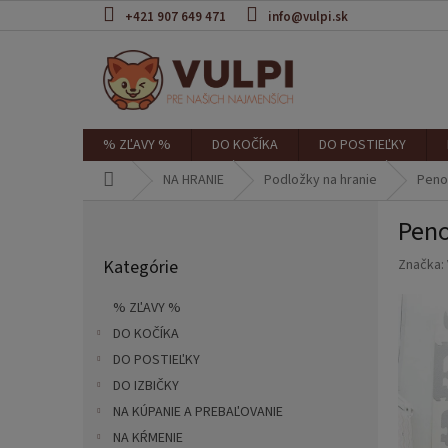
Prejsť
+421 907 649 471
info@vulpi.sk
na
obsah
% ZĽAVY %
DO KOČÍKA
DO POSTIEĽKY
Domov
NA HRANIE
Podložky na hranie
Peno
B
Peno
o
Preskočiť
č
Kategórie
Značka:
kategórie
n
ý
% ZĽAVY %
p
DO KOČÍKA
a
DO POSTIEĽKY
n
e
DO IZBIČKY
l
NA KÚPANIE A PREBAĽOVANIE
NA KŔMENIE