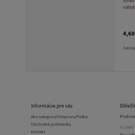
Silik
nábyt
4,60
Zabze
Z
á
p
ä
t
Informácie pre vás
Dôleži
i
e
Podmie
Ako nakupovať/Doprava/Platba
Obchodné podmienky
3.1.2020
Kontakt