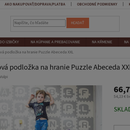
AKO NAKUPOVAŤ/DOPRAVA/PLATBA
OBCHODNÉ PODMIENKY
HĽADAŤ
DO IZBIČKY
NA KÚPANIE A PREBAĽOVANIE
NA KŔMENIE
NA
vá podložka na hranie Puzzle Abeceda XXL
vá podložka na hranie Puzzle Abeceda XX
Vulpi
66,7
54,23 € 
Jednotk
SKLA
cena: