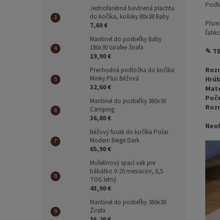
Podl
Jednofarebná bavlnená plachta
do kočíka, kolísky 80x38 Baby
Písm
7,60 €
ľahk
Mantinel do postieľky Baby
180x30 Girafee žirafa
✎ T
19,90 €
Rozm
Prechodná podložka do kočíka
Minky Plus Béžová
Hrúb
32,60 €
Mate
Poče
Mantinel do postieľky 360x30
Rozm
Camping
36,80 €
Neo
Béžový fusak do kočíka Polar
Modern Beige Dark
65,90 €
Mušelínový spací vak pre
bábätko 0-20 mesiacov, 0,5
TOG letný
43,90 €
Mantinel do postieľky 360x30
Žirafa
36,20 €