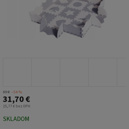
69 €
–54 %
31,70 €
25,77 € bez DPH
Jednotková
SKLADOM
cena: