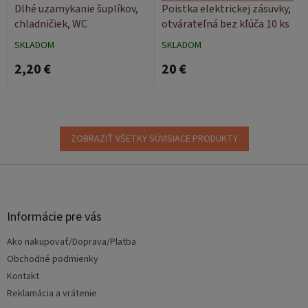
Dlhé uzamykanie šuplíkov,
Poistka elektrickej zásuvky,
chladničiek, WC
otvárateľná bez kľúča 10 ks
SKLADOM
SKLADOM
2,20 €
20 €
ZOBRAZIŤ VŠETKY SÚVISIACE PRODUKTY
Z
á
p
ä
Informácie pre vás
t
Ako nakupovať/Doprava/Platba
i
e
Obchodné podmienky
Kontakt
Reklamácia a vrátenie