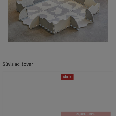
Súvisiaci tovar
Akcia
28,80 €
–30 %