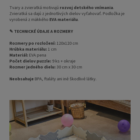
Tvary a zvieratká motivujú
rozvoj detského vnímania
.
Zvieratká sa dajú z jednotlivých dielov vyťahovať. Podložka je
vyrobená z mäkkého
EVA materiálu
.
✎ TECHNICKÉ ÚDAJE A ROZMERY
Rozmery po rozložení:
120x120 cm
Hrúbka materiálu:
1 cm
Materiál:
EVA pena
Počet dielov puzzle:
9 ks + okraje
Rozmer jedného dielu:
30 cm x 30 cm
Neobsahuje
BPA, ftaláty ani iné škodlivé látky.