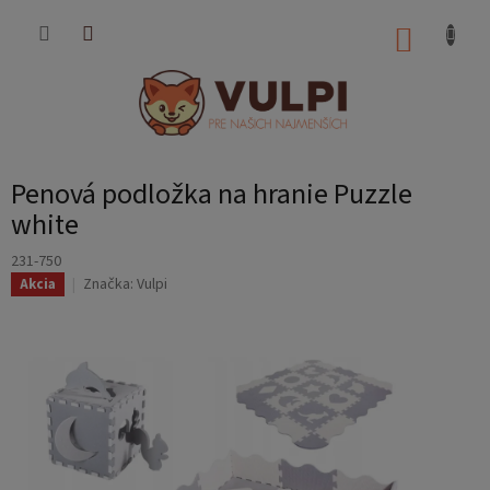
Prejsť
na
NÁKUP
obsah
KOŠÍK
Penová podložka na hranie Puzzle
white
231-750
Značka:
Vulpi
Akcia