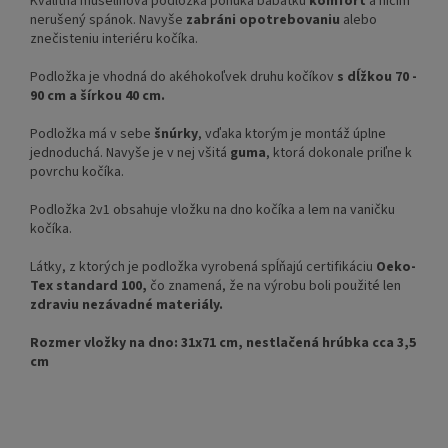
Kvalitná mušelínová podložka ponúka bábätku
komfort
a ničím
nerušený spánok. Navyše
zabráni opotrebovaniu
alebo
znečisteniu interiéru kočíka.
Podložka je vhodná do akéhokoľvek druhu kočíkov
s dĺžkou 70 -
90 cm a šírkou 40 cm.
Podložka má v sebe
šnúrky
, vďaka ktorým je montáž úplne
jednoduchá. Navyše je v nej všitá
guma
, ktorá dokonale priľne k
povrchu kočíka.
Podložka 2v1 obsahuje vložku na dno kočíka a lem na vaničku
kočíka.
Látky, z ktorých je podložka vyrobená spĺňajú certifikáciu
Oeko-
Tex standard 100,
čo znamená, že na výrobu boli použité len
zdraviu nezávadné materiály.
Rozmer vložky na dno: 31x71 cm, nestlačená hrúbka cca 3,5
cm