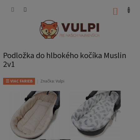
Prejsť
na
NÁKUP
obsah
KOŠÍK
Podložka do hlbokého kočíka Muslin
2v1
Značka:
Vulpi
☰ VIAC FARIEB