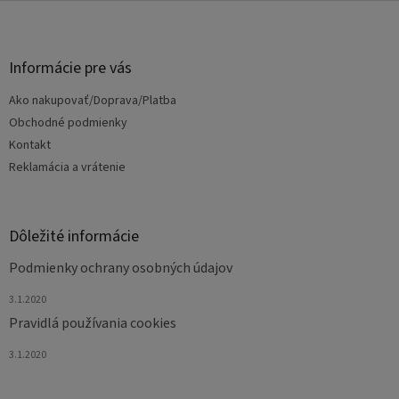
Z
á
p
ä
Informácie pre vás
t
Ako nakupovať/Doprava/Platba
i
e
Obchodné podmienky
Kontakt
Reklamácia a vrátenie
Dôležité informácie
Podmienky ochrany osobných údajov
3.1.2020
Pravidlá používania cookies
3.1.2020