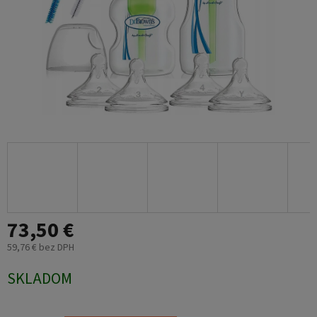
73,50 €
59,76 € bez DPH
Jednotková
SKLADOM
cena: