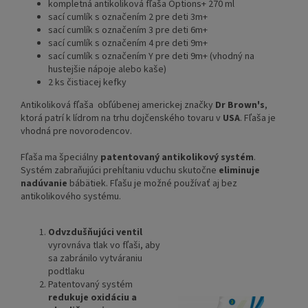
kompletná antikoliková fľaša Options+ 270 ml
sací cumlík s označením 2 pre deti 3m+
sací cumlík s označením 3 pre deti 6m+
sací cumlík s označením 4 pre deti 9m+
sací cumlík s označením Y pre deti 9m+ (vhodný na
hustejšie nápoje alebo kaše)
2 ks čistiacej kefky
Antikoliková fľaša obľúbenej americkej značky
Dr Brown's
,
ktorá patrí k lídrom na trhu dojčenského tovaru v
USA
. Fľaša je
vhodná pre novorodencov.
Fľaša ma špeciálny
patentovaný antikolikový systém
.
Systém zabraňujúci prehĺtaniu vduchu skutočne
eliminuje
nadúvanie
bábätiek. Fľašu je možné používať aj bez
antikolikového systému.
Odvzdušňujúci ventil
vyrovnáva tlak vo fľaši, aby
sa zabránilo vytváraniu
podtlaku
Patentovaný systém
redukuje oxidáciu a