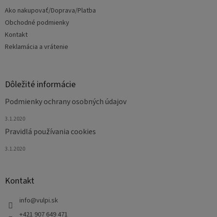
t
Ako nakupovať/Doprava/Platba
i
e
Obchodné podmienky
Kontakt
Reklamácia a vrátenie
Dôležité informácie
Podmienky ochrany osobných údajov
3.1.2020
Pravidlá používania cookies
3.1.2020
Kontakt
info
@
vulpi.sk
+421 907 649 471