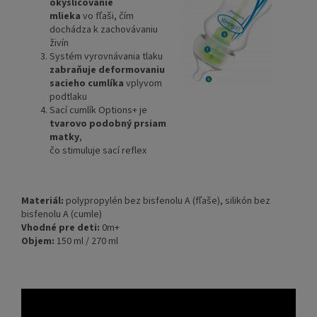
okysličovanie
mlieka
vo fľaši, čím
dochádza k zachovávaniu
živín
Systém vyrovnávania tlaku
zabraňuje deformovaniu
sacieho cumlíka
vplyvom
podtlaku
Sací cumlík Options+ je
tvarovo podobný prsiam
matky
,
čo stimuluje sací reflex
Materiál:
polypropylén bez bisfenolu A (fľaše), silikón bez
bisfenolu A (cumle)
Vhodné pre deti:
0m+
Objem:
150 ml / 270 ml