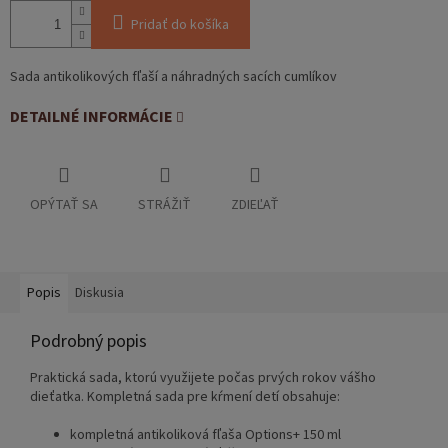
Pridať do košíka
Sada antikolikových fľaší a náhradných sacích cumlíkov
DETAILNÉ INFORMÁCIE
OPÝTAŤ SA
STRÁŽIŤ
ZDIEĽAŤ
Popis
Diskusia
Podrobný popis
Praktická sada, ktorú využijete počas prvých rokov vášho
dieťatka. Kompletná sada pre kŕmení detí obsahuje:
kompletná antikoliková fľaša Options+ 150 ml