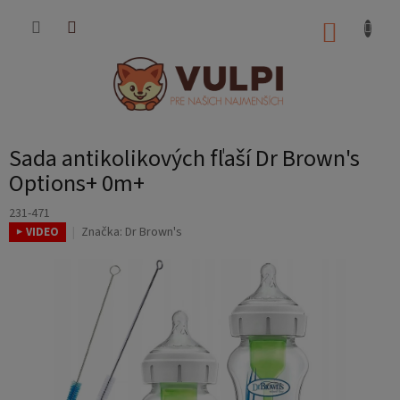
Prejsť
na
NÁKUP
obsah
KOŠÍK
Sada antikolikových fľaší Dr Brown's
Options+ 0m+
231-471
Značka:
Dr Brown's
▶ VIDEO