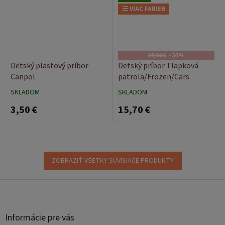
☰ VIAC FARIEB
24,10 €
–34 %
Detský plastový príbor
Detský príbor Tlapková
Canpol
patrola/Frozen/Cars
SKLADOM
SKLADOM
3,50 €
15,70 €
ZOBRAZIŤ VŠETKY SÚVISIACE PRODUKTY
Z
á
p
ä
Informácie pre vás