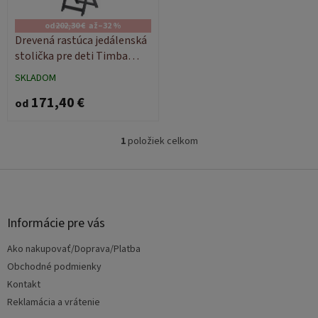
r
d
o
u
od
202,30 €
až
–32 %
d
k
Drevená rastúca jedálenská
u
t
stolička pre deti Timba
k
o
Safety 1st
SKLADOM
t
v
171,40 €
o
od
v
1
položiek celkom
O
v
l
Z
á
á
d
p
a
ä
Informácie pre vás
c
t
i
Ako nakupovať/Doprava/Platba
i
e
e
Obchodné podmienky
p
r
Kontakt
v
Reklamácia a vrátenie
k