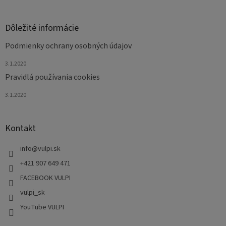
y
v
ý
Dôležité informácie
p
i
Podmienky ochrany osobných údajov
s
u
3.1.2020
Pravidlá používania cookies
3.1.2020
Kontakt
info
@
vulpi.sk
+421 907 649 471
FACEBOOK VULPI
vulpi_sk
YouTube VULPI