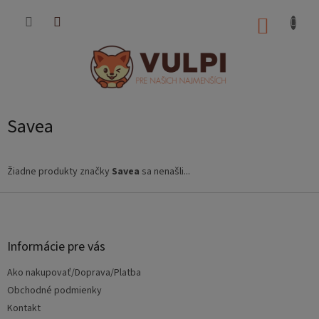
Prejsť
na
NÁKUP
obsah
KOŠÍK
Savea
Žiadne produkty značky
Savea
sa nenašli...
Z
á
p
ä
Informácie pre vás
t
Ako nakupovať/Doprava/Platba
i
e
Obchodné podmienky
Kontakt