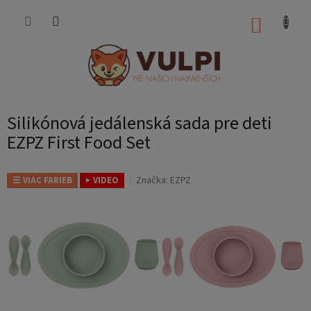
Prejsť
na
NÁKUP
obsah
KOŠÍK
Silikónová jedálenská sada pre deti
EZPZ First Food Set
Značka:
EZPZ
☰ VIAC FARIEB
▶ VIDEO