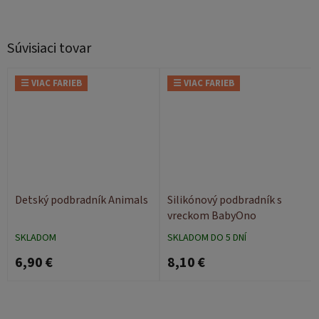
Súvisiaci tovar
☰ VIAC FARIEB
☰ VIAC FARIEB
Detský podbradník Animals
Silikónový podbradník s
vreckom BabyOno
SKLADOM
SKLADOM DO 5 DNÍ
6,90 €
8,10 €