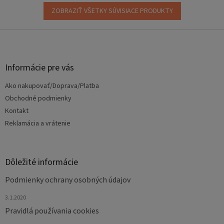
ZOBRAZIŤ VŠETKY SÚVISIACE PRODUKTY
Z
á
p
ä
Informácie pre vás
t
Ako nakupovať/Doprava/Platba
i
e
Obchodné podmienky
Kontakt
Reklamácia a vrátenie
Dôležité informácie
Podmienky ochrany osobných údajov
3.1.2020
Pravidlá používania cookies