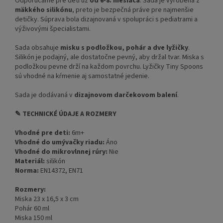
Odporúčame pre deti už
od 6-8. mesiaca
. Sada je vyrobená z
mäkkého silikónu
, preto je bezpečná práve pre najmenšie
detičky. Súprava bola dizajnovaná v spolupráci s pediatrami a
výživovými špecialistami.
Sada obsahuje
misku s podložkou, pohár a dve lyžičky
.
Silikón je podajný, ale dostatočne pevný, aby držal tvar. Miska s
podložkou pevne drží na každom povrchu. Lyžičky Tiny Spoons
sú vhodné na kŕmenie aj samostatné jedenie.
Sada je dodávaná v
dizajnovom darčekovom balení
.
✎ TECHNICKÉ ÚDAJE A ROZMERY
Vhodné pre deti:
6m+
Vhodné do umývačky riadu:
Áno
Vhodné do mikrovlnnej rúry:
Nie
Materiál:
silikón
Norma:
EN14372, EN71
Rozmery:
Miska 23 x 16,5 x 3 cm
Pohár 60 ml
Miska 150 ml