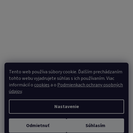
Sledovať na Instagrame
Tento web používa súbory cookie. Ďalším prechádzaním
tohto webu vyjadrujete súhlas s ich používaním. Viac
informácií o
cookies
a o
Podmienkach ochrany osobných
údajov
.
Nastavenie
Vytvoril Shoptet
Copyright 2026
VULPI.SK
. Všetky práva vyhradené.
Upraviť
Odmietnuť
Súhlasím
nastavenie cookies