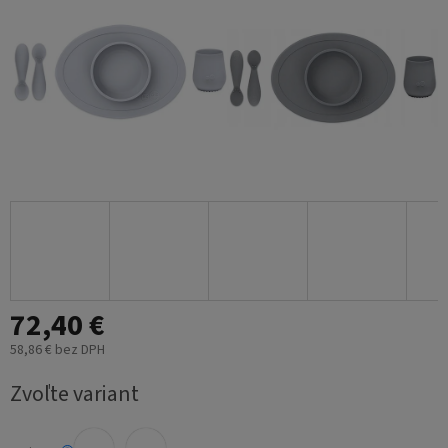
72,40 €
58,86 € bez DPH
Jednotková
Zvoľte variant
cena: