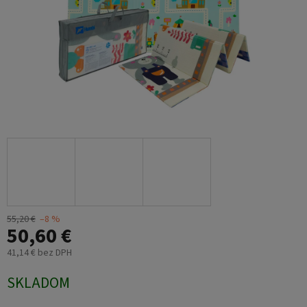
55,20 €
–8 %
50,60 €
41,14 € bez DPH
Jednotková
SKLADOM
cena: