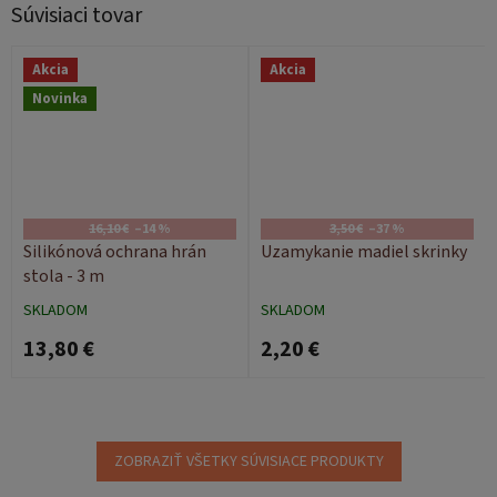
Súvisiaci tovar
Akcia
Akcia
Novinka
16,10 €
–14 %
3,50 €
–37 %
Silikónová ochrana hrán
Uzamykanie madiel skrinky
stola - 3 m
SKLADOM
SKLADOM
13,80 €
2,20 €
ZOBRAZIŤ VŠETKY SÚVISIACE PRODUKTY