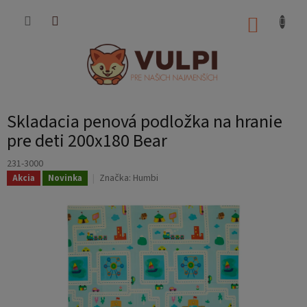
Prejsť
na
NÁKUP
obsah
KOŠÍK
Skladacia penová podložka na hranie
pre deti 200x180 Bear
231-3000
Značka:
Humbi
Akcia
Novinka