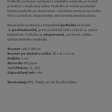
Podložku na hranie vyrobenú z odolného materiálu je možné
prenášať v dodávanej taške. Podložku je možné poskladať.
Detská podložka je obojstranná - na každej strane je iný motív,
ktorý sa hodí do chlapčenskej i dievčenskej detskej izbičky
Mimoriadne praktická a kompaktná
podložka
na hranie.
Je
poskladateľná
, preto ju môžete ľahko zobrať so sebou
kdekoľvek. Podložka je
obojstranná
, vyrobená z ľahko
udržiavateľného materiálu.
Rozmer:
200 x 180 cm
Rozmer po zložení v taške:
90 x 42 x 14 cm
Hrúbka:
1 cm
Materiál:
XPE pena
Certifikácia:
CE, SKS
Odporúčaný vek:
+3m
Neobsahuje
BPA, ftaláty ani iné škodlivé látky.