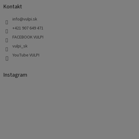
Kontakt
info
@
vulpi.sk
+421 907 649 471
FACEBOOK VULPI
vulpi_sk
YouTube VULPI
Instagram