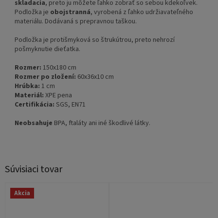
skladacia
, preto ju môžete ľahko zobrať so sebou kdekoľvek.
Podložka je
obojstranná
, vyrobená z ľahko udržiavateľného
materiálu. Dodávaná s prepravnou taškou.
Podložka je protišmyková so štrukútrou, preto nehrozí
pošmyknutie dieťatka.
Rozmer:
150x180 cm
Rozmer po zložení:
60x36x10 cm
Hrúbka:
1 cm
Materiál:
XPE pena
Certifikácia:
SGS, EN71
Neobsahuje
BPA, ftaláty ani iné škodlivé látky.
Súvisiaci tovar
Akcia