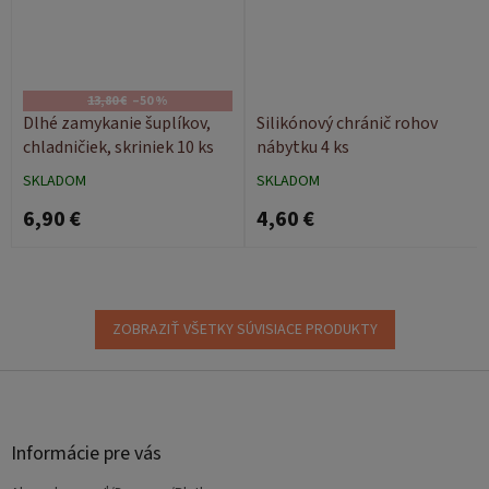
13,80 €
–50 %
Dlhé zamykanie šuplíkov,
Silikónový chránič rohov
chladničiek, skriniek 10 ks
nábytku 4 ks
SKLADOM
SKLADOM
6,90 €
4,60 €
ZOBRAZIŤ VŠETKY SÚVISIACE PRODUKTY
Z
á
p
ä
Informácie pre vás
t