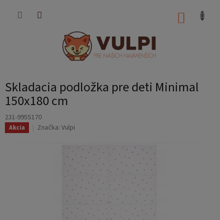
Prejsť
na
NÁKUP
obsah
KOŠÍK
Skladacia podložka pre deti Minimal
150x180 cm
231-995S170
Značka:
Vulpi
Akcia