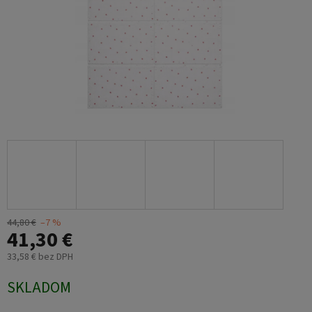
44,80 €
–7 %
41,30 €
33,58 € bez DPH
Jednotková
SKLADOM
cena: