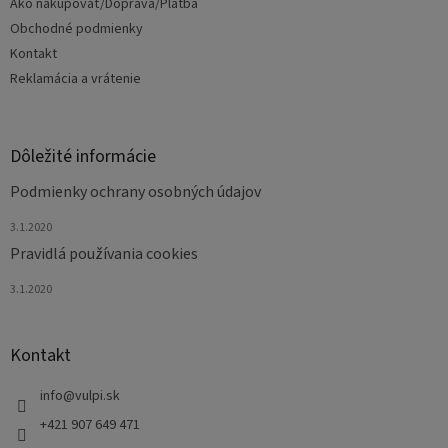
Ako nakupovať/Doprava/Platba
i
e
Obchodné podmienky
Kontakt
Reklamácia a vrátenie
Dôležité informácie
Podmienky ochrany osobných údajov
3.1.2020
Pravidlá používania cookies
3.1.2020
Kontakt
info
@
vulpi.sk
+421 907 649 471