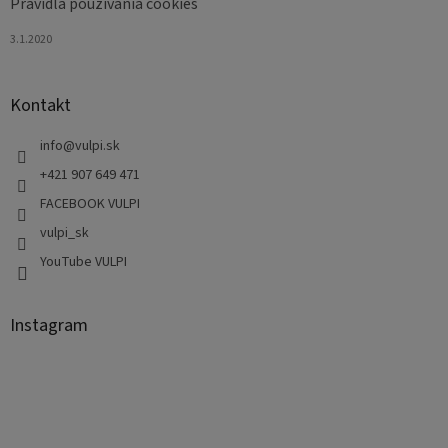
Pravidlá používania cookies
3.1.2020
Kontakt
info
@
vulpi.sk
+421 907 649 471
FACEBOOK VULPI
vulpi_sk
YouTube VULPI
Instagram