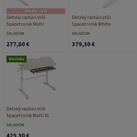
r
d
o
u
290,80 €
–4 %
d
k
Detský rastúci stôl
Detský rastúci stôl
u
t
Spacetronik Multi
Spacetronik White
k
o
SKLADOM
SKLADOM
t
v
277,80 €
379,30 €
o
v
Novinka
Detský rastúci stôl
Spacetronik Multi XL
SKLADOM
425,30 €