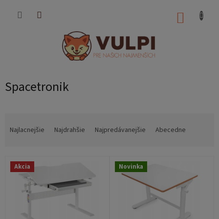
Prejsť
na
NÁKUP
obsah
KOŠÍK
Spacetronik
R
a
Najlacnejšie
Najdrahšie
Najpredávanejšie
Abecedne
d
e
V
n
Akcia
Novinka
ý
i
p
e
i
p
s
r
p
o