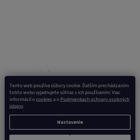
Sledovať na Instagrame
Tento web používa súbory cookie. Ďalším prechádzaním
tohto webu vyjadrujete súhlas s ich používaním. Viac
informácií o
cookies
a o
Podmienkach ochrany osobných
údajov
.
Nastavenie
Vytvoril Shoptet