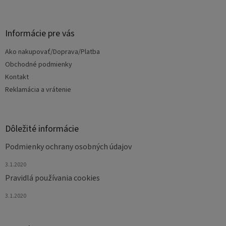
á
p
ä
Informácie pre vás
t
Ako nakupovať/Doprava/Platba
i
e
Obchodné podmienky
Kontakt
Reklamácia a vrátenie
Dôležité informácie
Podmienky ochrany osobných údajov
3.1.2020
Pravidlá používania cookies
3.1.2020