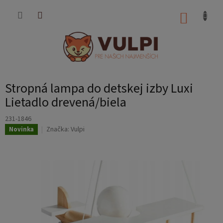
Prejsť
na
NÁKUP
obsah
KOŠÍK
Stropná lampa do detskej izby Luxi
Lietadlo drevená/biela
231-1846
Značka:
Vulpi
Novinka