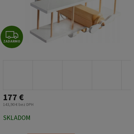
Z
ZADARMO
A
D
A
R
177 €
M
143,90 € bez DPH
O
Jednotková
SKLADOM
cena: