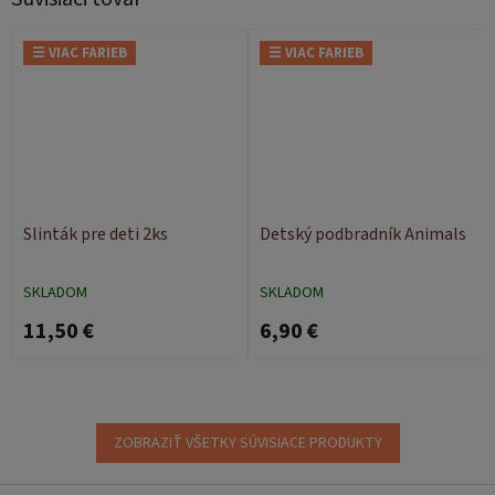
☰ VIAC FARIEB
☰ VIAC FARIEB
Slinták pre deti 2ks
Detský podbradník Animals
SKLADOM
SKLADOM
11,50 €
6,90 €
ZOBRAZIŤ VŠETKY SÚVISIACE PRODUKTY
Z