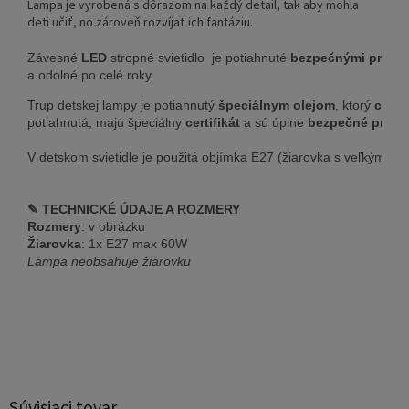
Lampa je vyrobená s dôrazom na každý detail, tak aby mohla
deti učiť, no zároveň rozvíjať ich fantáziu.
Závesné 
LED
 stropné svietidlo  je potiahnuté 
bezpečnými prírod
a odolné po celé roky.
Trup detskej lampy je potiahnutý 
špeciálnym olejom
, ktorý 
chrán
potiahnutá, majú špeciálny 
certifikát
 a sú úplne 
bezpečné pre de
V detskom svietidle je použitá objímka E27 (žiarovka s veľkým 
✎ TECHNICKÉ ÚDAJE A ROZMERY
Rozmery
: v obrázku
Žiarovka
: 1x E27 max 60W
Lampa neobsahuje žiarovku
Súvisiaci tovar