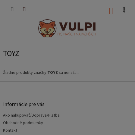
Prejsť
na
NÁKUP
obsah
KOŠÍK
TOYZ
Žiadne produkty značky
TOYZ
sa nenašli...
Z
á
p
ä
Informácie pre vás
t
Ako nakupovať/Doprava/Platba
i
e
Obchodné podmienky
Kontakt