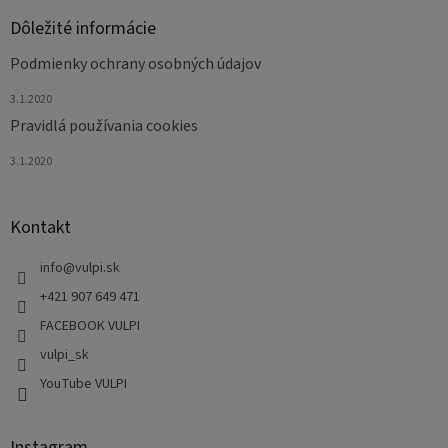
Dôležité informácie
Podmienky ochrany osobných údajov
3.1.2020
Pravidlá používania cookies
3.1.2020
Kontakt
info
@
vulpi.sk
+421 907 649 471
FACEBOOK VULPI
vulpi_sk
YouTube VULPI
Instagram