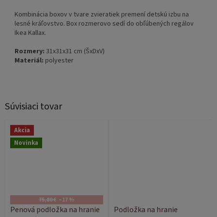
Kombinácia boxov v tvare zvieratiek premení detskú izbu na
lesné kráľovstvo. Box rozmerovo sedí do obľúbených regálov
Ikea Kallax.
Rozmery:
31x31x31 cm (ŠxDxV)
Materiál:
polyester
Súvisiaci tovar
Akcia
Novinka
75,80 €
–17 %
Penová podložka na hranie
Podložka na hranie