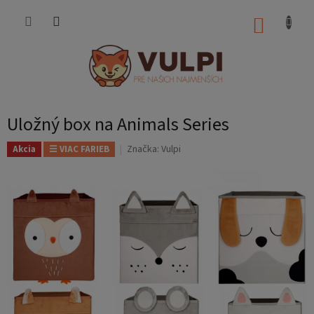
Prejsť
na
NÁKUP
obsah
KOŠÍK
Uložný box na Animals Series
Značka:
Vulpi
Akcia
☰ VIAC FARIEB