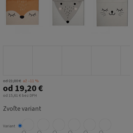
od 21,80 €
až –11 %
od
19,20 €
od
15,61 €
bez DPH
Jednotková
Zvoľte variant
cena:
Variant