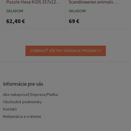
Puzzle Hexa KIDS 157x127
Scandinawian animals
cm
200x180
SKLADOM
SKLADOM
62,40 €
69 €
ZOBRAZIŤ VŠETKY SÚVISIACE PRODUKTY
Z
á
p
ä
Informácie pre vás
t
Ako nakupovať/Doprava/Platba
i
e
Obchodné podmienky
Kontakt
Reklamácia a vrátenie