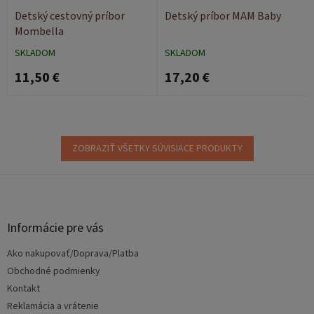
Detský cestovný príbor
Detský príbor MAM Baby
Mombella
SKLADOM
SKLADOM
11,50 €
17,20 €
ZOBRAZIŤ VŠETKY SÚVISIACE PRODUKTY
Z
á
p
ä
Informácie pre vás
t
Ako nakupovať/Doprava/Platba
i
e
Obchodné podmienky
Kontakt
Reklamácia a vrátenie