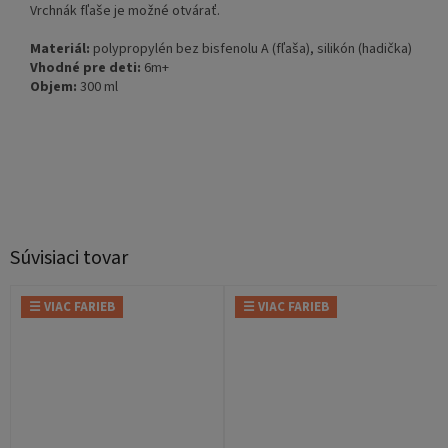
Vrchnák fľaše je možné otvárať.
Materiál:
polypropylén bez bisfenolu A (fľaša), silikón (hadička)
Vhodné pre deti:
6m+
Objem:
300 ml
Súvisiaci tovar
☰ VIAC FARIEB
☰ VIAC FARIEB