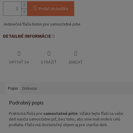
Pridať do košíka
Jedinečná fľaša bidon pre samostatné pitie
DETAILNÉ INFORMÁCIE
OPÝTAŤ SA
STRÁŽIŤ
ZDIEĽAŤ
Popis
Diskusia
Podrobný popis
Praktická fľaša pre
samostatné pitie
. Vďaka tejto fľaši sa vaše
deti naučia samostatne piť, bez toho, aby sme mali mokrú celú
podlahu. Fľaša má dostatočný objem aj pre staršie deti.