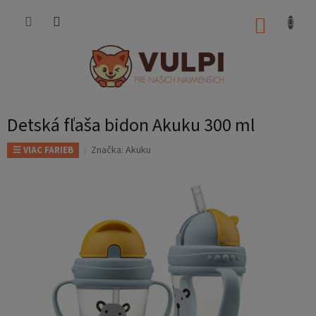
Prejsť
na
NÁKUP
obsah
KOŠÍK
Detská fľaša bidon Akuku 300 ml
Značka:
Akuku
☰ VIAC FARIEB