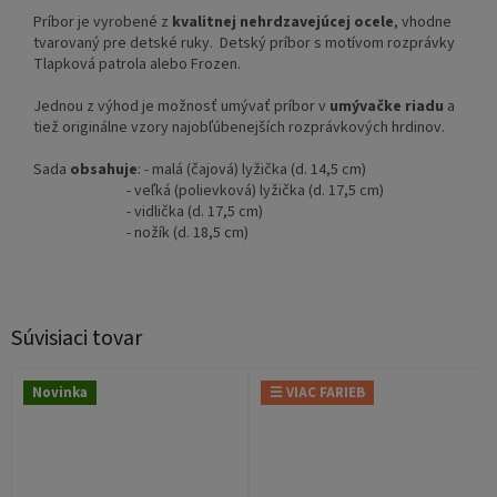
Príbor je vyrobené z
kvalitnej nehrdzavejúcej ocele
, vhodne
tvarovaný pre detské ruky. Detský príbor s motívom rozprávky
Tlapková patrola alebo Frozen.
Jednou z výhod je možnosť umývať príbor v
umývačke riadu
a
tiež originálne vzory najobľúbenejších rozprávkových hrdinov.
Sada
obsahuje
: - malá (čajová) lyžička (d. 14,5 cm)
- veľká (polievková) lyžička (d. 17,5 cm)
- vidlička (d. 17,5 cm)
- nožík (d. 18,5 cm)
Súvisiaci tovar
Novinka
☰ VIAC FARIEB