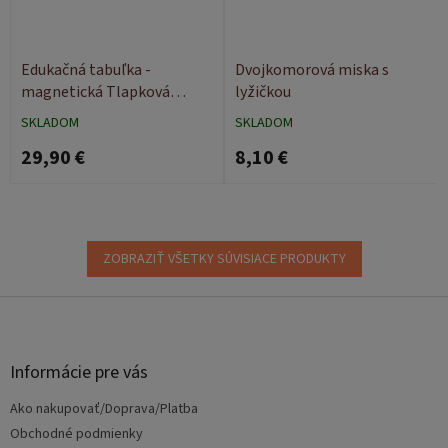
Edukačná tabuľka -
Dvojkomorová miska s
magnetická Tlapková
lyžičkou
Patrola Paw Patrol
SKLADOM
SKLADOM
29,90 €
8,10 €
ZOBRAZIŤ VŠETKY SÚVISIACE PRODUKTY
Z
á
p
ä
Informácie pre vás
t
Ako nakupovať/Doprava/Platba
i
e
Obchodné podmienky