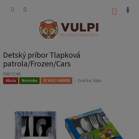
Prejsť
na
NÁKUP
obsah
KOŠÍK
Detský príbor Tlapková
patrola/Frozen/Cars
5087/CAR
Značka:
Vulpi
Akcia
Novinka
☰ VIAC FARIEB