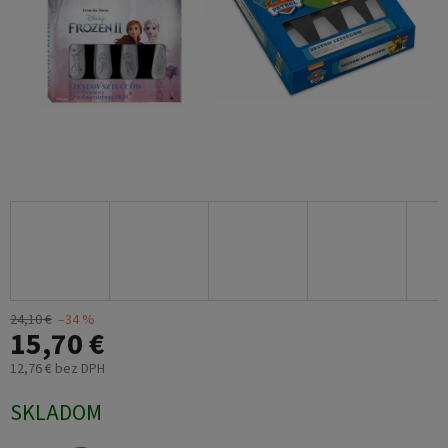
24,10 €
–34 %
15,70 €
12,76 € bez DPH
Jednotková
SKLADOM
cena: