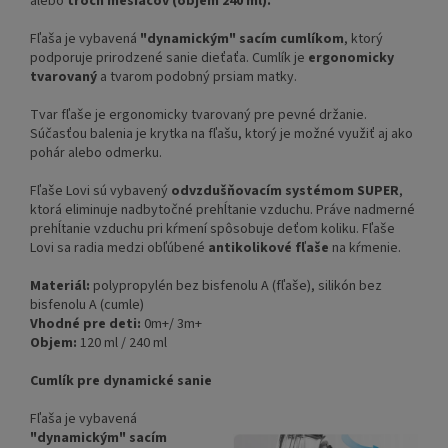
alebo
troch mesiacov (objem 240 ml).
Fľaša je vybavená
"dynamickým" sacím cumlíkom
, ktorý
podporuje prirodzené sanie dieťaťa. Cumlík je
ergonomicky
tvarovaný
a tvarom podobný prsiam matky.
Tvar fľaše je ergonomicky tvarovaný pre pevné držanie.
Súčasťou balenia je krytka na fľašu, ktorý je možné využiť aj ako
pohár alebo odmerku.
Fľaše Lovi sú vybavený
odvzdušňovacím systémom SUPER
,
ktorá eliminuje nadbytočné prehĺtanie vzduchu. Práve nadmerné
prehĺtanie vzduchu pri kŕmení spôsobuje deťom koliku. Fľaše
Lovi sa radia medzi obľúbené
antikolikové fľaše
na kŕmenie.
Materiál:
polypropylén bez bisfenolu A (fľaše), silikón bez
bisfenolu A (cumle)
Vhodné pre deti:
0m+/ 3m+
Objem:
120 ml / 240 ml
Cumlík pre dynamické sanie
Fľaša je vybavená
"dynamickým" sacím