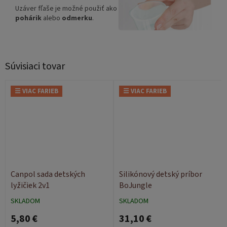
Uzáver fľaše je možné použiť ako
pohárik
alebo
odmerku
.
Súvisiaci tovar
☰ VIAC FARIEB
☰ VIAC FARIEB
Canpol sada detských
Silikónový detský príbor
lyžičiek 2v1
BoJungle
SKLADOM
SKLADOM
5,80 €
31,10 €