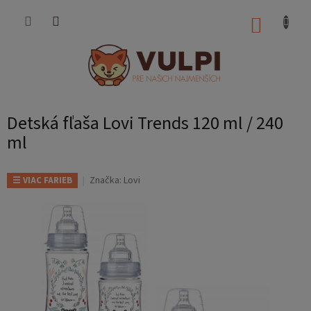
Prejsť
na
NÁKUP
obsah
KOŠÍK
Detská fľaša Lovi Trends 120 ml / 240
ml
Značka:
Lovi
☰ VIAC FARIEB