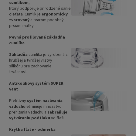
cumlíkom
,
ktorý podporuje prirodzené sanie
dieťaťa. Cumlík je
ergonomicky
tvarovaný
a tvarom podobný
prsiam matky.
Pevná profilovaná základňa
cumlíka
Základňa
cumlíka je vyrobená z
hrubšej a tvrdšej vrstvy
silikónu pre zachovanie
trvácnosti.
Antikolikový systém SUPER
vent
Efektívny
systém nasávania
vzduchu
eliminuje množstvo
prehĺtania vzduchu a
zabraňuje
vytváraniu podtlaku
vo fľaši.
Krytka fľaše - odmerka