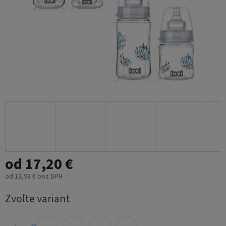
od
17,20 €
od
13,98 €
bez DPH
Jednotková
Zvoľte variant
cena: