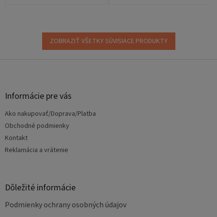
ZOBRAZIŤ VŠETKY SÚVISIACE PRODUKTY
Z
á
p
ä
Informácie pre vás
t
Ako nakupovať/Doprava/Platba
i
e
Obchodné podmienky
Kontakt
Reklamácia a vrátenie
Dôležité informácie
Podmienky ochrany osobných údajov